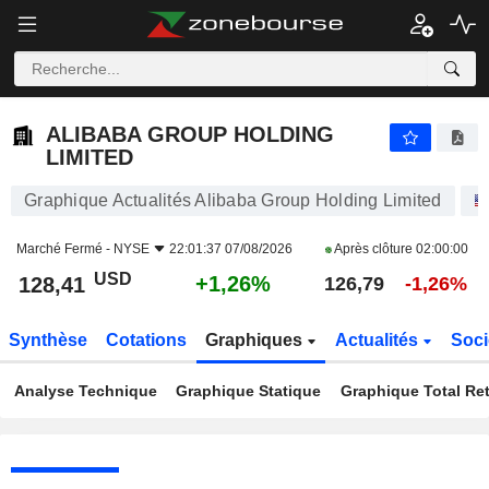
ALIBABA GROUP HOLDING LIMITED
128,41
$
+1,26%
ALIBABA GROUP HOLDING
LIMITED
Graphique Actualités Alibaba Group Holding Limited
Marché Fermé -
NYSE
22:01:37 07/08/2026
Après clôture
02:00:00
USD
+1,26%
128,41
126,79
-1,26%
Synthèse
Cotations
Graphiques
Actualités
Soci
Analyse Technique
Graphique Statique
Graphique Total Re