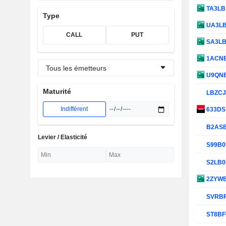
TA3L
Type
UA3L
CALL
PUT
SA3L
1ACN
Tous les émetteurs
U9QN
Maturité
LBZC
Indifférent
633D
B2AS
Levier / Elasticité
S99B
S2LB
2ZYW
SVRB
ST8B