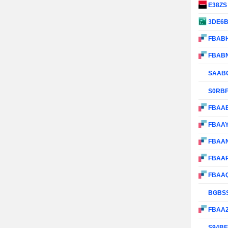
E38Z
3DE6
FBAB
FBAB
SAAB
S0RB
FBAA
FBAA
FBAA
FBAA
FBAA
BGBS
FBAA
S94B