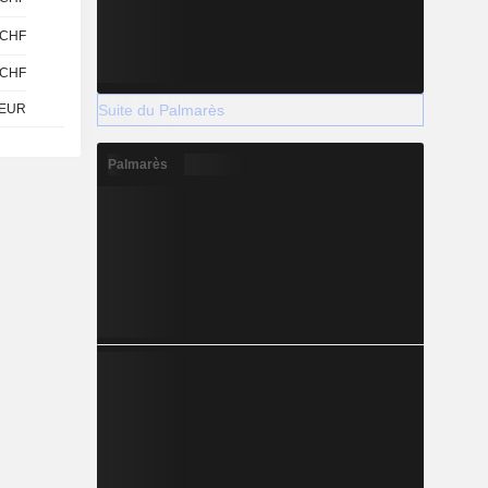
CHF
CHF
Suite du Palmarès
EUR
Palmarès