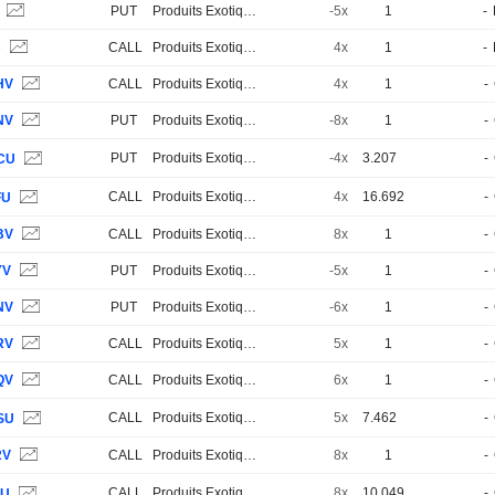
S
PUT
Produits Exotiques
-5x
1
-
B
CALL
Produits Exotiques
4x
1
-
HV
CALL
Produits Exotiques
4x
1
-
NV
PUT
Produits Exotiques
-8x
1
-
PUT
Produits Exotiques
-4x
3.207
-
CU
CALL
Produits Exotiques
4x
16.692
-
FU
BV
CALL
Produits Exotiques
8x
1
-
YV
PUT
Produits Exotiques
-5x
1
-
NV
PUT
Produits Exotiques
-6x
1
-
RV
CALL
Produits Exotiques
5x
1
-
QV
CALL
Produits Exotiques
6x
1
-
CALL
Produits Exotiques
5x
7.462
-
SU
2V
CALL
Produits Exotiques
8x
1
-
CALL
Produits Exotiques
8x
10.049
-
EU