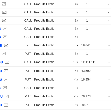
B
CALL
Produits Exotiques
4x
1
-
B
CALL
Produits Exotiques
5x
1
-
B
CALL
Produits Exotiques
3x
1
-
B
CALL
Produits Exotiques
5x
1
-
B
CALL
Produits Exotiques
4x
1
-
-
Produits Exotiques
-
19.841
-
JB
S
PUT
Produits Exotiques
-5x
1
-
CALL
Produits Exotiques
10x
111111.111
-
BU
PUT
Produits Exotiques
-5x
43.592
-
0U
PUT
Produits Exotiques
-4x
16.954
-
0U
B
CALL
Produits Exotiques
3x
1
-
PUT
Produits Exotiques
-8x
76.173
-
FU
PUT
Produits Exotiques
-5x
8.07
-
FU