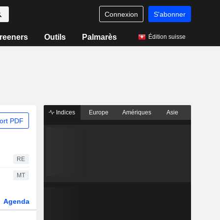
Connexion
S'abonner
reeners
Outils
Palmarès
Édition suisse
Indices
Europe
Amériques
Asie
ort PDF
RE
MT
Agenda
Secteur
Dérivés
Fonds et ETFs