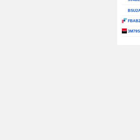
BSU2
FBAB
3M79