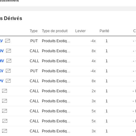
estissement
s Dérivés
Type
Type de produit
Levier
Parité
C
LV
PUT
Produits Exotiques
-4x
1
-
OV
CALL
Produits Exotiques
8x
1
-
MV
CALL
Produits Exotiques
4x
1
-
XV
PUT
Produits Exotiques
-4x
1
-
PV
CALL
Produits Exotiques
8x
1
-
S
CALL
Produits Exotiques
2x
1
-
S
CALL
Produits Exotiques
3x
1
-
S
CALL
Produits Exotiques
5x
1
-
S
CALL
Produits Exotiques
5x
1
-
S
CALL
Produits Exotiques
3x
1
-