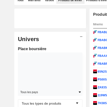
Tous
Warrants
Turbos
Produits de levier
Produits d'inv
Produit
Mnemo
FBAB
Univers
FBAB
FBAB
Place boursière
FBAA
FBAB
65N2
PS00
ZA93
Tous les pays
119W
Tous les types de produits
7H38