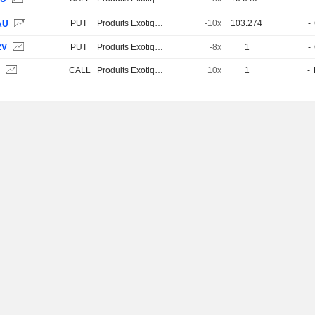
PUT
Produits Exotiques
-10x
103.274
-
AU
2V
PUT
Produits Exotiques
-8x
1
-
S
CALL
Produits Exotiques
10x
1
-