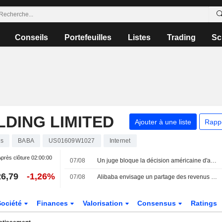
Conseils
Portefeuilles
Listes
Trading
Sc
DING LIMITED
Ajouter à une liste
Rapp
ns
BABA
US01609W1027
Internet
près clôture
02:00:00
07/08
Un juge bloque la décision américaine d'ajouter WuXi à la liste des entreprises liées à l'armée chinoise
6,79
-1,26%
07/08
Alibaba envisage un partage des revenus avec les grands clients de son nouveau modèle d'IA Qwen
Société
Finances
Valorisation
Consensus
Ratings