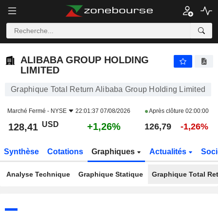
ALIBABA GROUP HOLDING LIMITED
128,41
$
+1,26%
ALIBABA GROUP HOLDING
LIMITED
Graphique Total Return Alibaba Group Holding Limited
Marché Fermé -
NYSE
22:01:37 07/08/2026
Après clôture
02:00:00
USD
+1,26%
128,41
126,79
-1,26%
Synthèse
Cotations
Graphiques
Actualités
Soci
Analyse Technique
Graphique Statique
Graphique Total Re