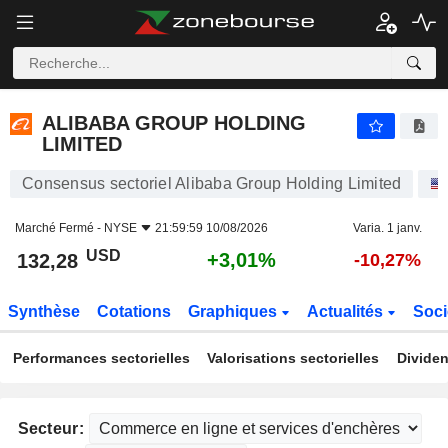
ALIBABA GROUP HOLDING LIMITED
132,28
$
+3,01%
ALIBABA GROUP HOLDING
LIMITED
Consensus sectoriel Alibaba Group Holding Limited
Marché Fermé -
NYSE
21:59:59 10/08/2026
Varia. 1 janv.
USD
+3,01%
132,28
-10,27%
Synthèse
Cotations
Graphiques
Actualités
Soci
Performances sectorielles
Valorisations sectorielles
Dividen
Secteur: