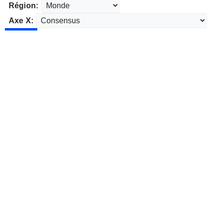
Région:
Axe X: