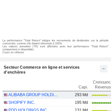
La performance "Total Return" intègre les versements de dividendes sur la période
concernée, comme s'ils étaient réinvestis à 100%.
Les valeurs annotées (TR) sont affichées avec leur performance "Total Return"
(uniquement si disponible)
Cours en clôtures
Secteur Commerce en ligne et services
d'enchères
Croissanc
Capi.
Revenus
ALIBABA GROUP HOLDING LIMITED
293 Md
SHOPIFY INC.
195 Md
PDD HOLDINGS INC.
131 Md