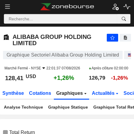
ALIBABA GROUP HOLDING LIMITED
128,41
$
+1,26%
ALIBABA GROUP HOLDING
LIMITED
Graphique Sectoriel Alibaba Group Holding Limited
Marché Fermé -
NYSE
22:01:37 07/08/2026
Après clôture
02:00:00
USD
+1,26%
128,41
126,79
-1,26%
Synthèse
Cotations
Graphiques
Actualités
Soci
Analyse Technique
Graphique Statique
Graphique Total Re
Total Return