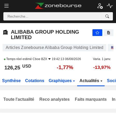
ALIBABA GROUP HOLDING LIMITED
126,25
$
-1,77%
ALIBABA GROUP HOLDING
LIMITED
Articles Zonebourse Alibaba Group Holding Limited
Temps réel estimé
Cboe BZX
19:42:13 06/08/2026
Varia. 1 janv.
USD
-1,77%
126,25
-13,97%
Synthèse
Cotations
Graphiques
Actualités
Soci
Toute l'actualité
Reco analystes
Faits marquants
In