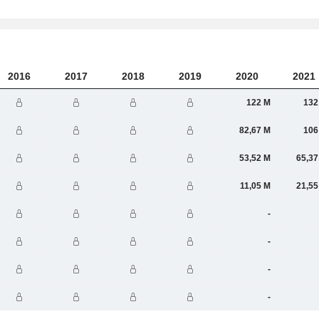
2016
2017
2018
2019
2020
2021
122 M
132
82,67 M
106
53,52 M
65,37
11,05 M
21,55
-
-
-
-