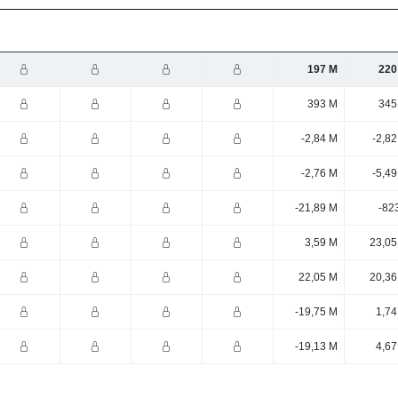
197 M
220
393 M
345
-2,84 M
-2,8
-2,76 M
-5,4
-21,89 M
-82
3,59 M
23,05
22,05 M
20,36
-19,75 M
1,74
-19,13 M
4,67