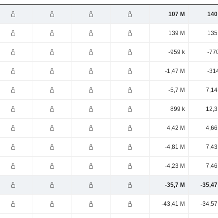
107 M
140
139 M
135
-959 k
-77
-1,47 M
-31
-5,7 M
7,14
899 k
12,3
4,42 M
4,66
-4,81 M
7,43
-4,23 M
7,46
-35,7 M
-35,47
-43,41 M
-34,57