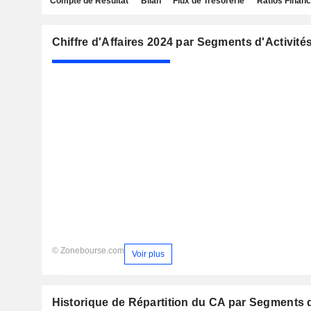
Compte de Résultat
Bilan
Flux de Trésorerie
Ratios Financ
Chiffre d'Affaires 2024 par Segments d'Activité
© Zonebourse.com
Voir plus
Historique de Répartition du CA par Segments d