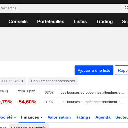
Conseils
Portefeuilles
Listes
Trading
Sc
Ajouter à une liste
Rapp
IT0001384590
Habillement et accessoires
ria. 5j.
Varia. 1 janv.
03/08
Les bourses européennes attendues en hausse pour la première séance d'août
0,79%
-54,60%
31/07
Les bourses européennes terminent le mois de juillet en hausse ; Amplifon porte le MIB
Société
Finances
Valorisation
Ratings
Agenda
Secte