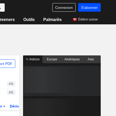
Connexion
S'abonner
reeners
Outils
Palmarès
Édition suisse
Indices
Europe
Amériques
Asie
ort PDF
AN
AN
ur
Dérivés