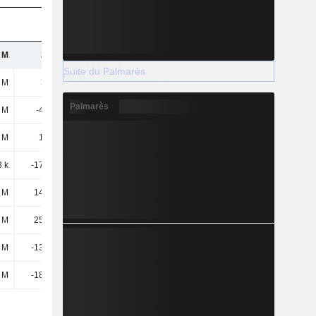
 M
232 M
212 M
166 M
Suite du Palmarès
 M
383 M
345 M
288 M
Palmarès
2 M
-4,37 M
-9,05 M
-9,84 M
9 M
1,56 M
-8,83 M
17,31 M
3 k
-17,25 M
-47,96 M
38,03 M
 M
14,99 M
-12,39 M
77,7 M
 M
25,95 M
24,91 M
25,94 M
 M
-13,13 M
-39,01 M
47,24 M
 M
-18,81 M
-39,13 M
20,72 M