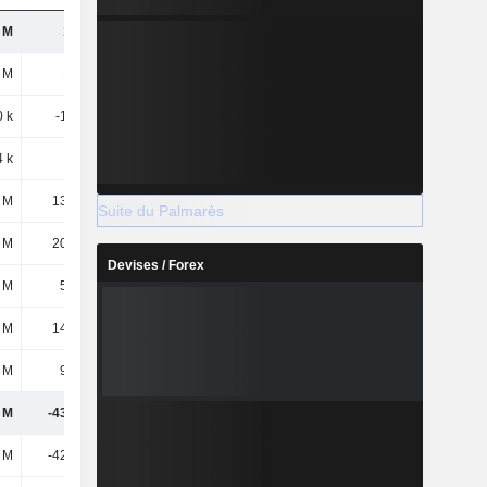
 M
164 M
142 M
106 M
 M
159 M
150 M
125 M
0 k
-1,08 M
-2,08 M
-2,53 M
4 k
3,7 M
2,92 M
205 k
 M
13,46 M
10,06 M
-1,05 M
Suite du Palmarès
 M
20,57 M
18,17 M
7,02 M
Devises / Forex
 M
5,74 M
5,98 M
5,31 M
 M
14,35 M
11,89 M
1,26 M
 M
9,75 M
7,14 M
-1,25 M
 M
-43,34 M
-35,89 M
-21,5 M
 M
-42,73 M
-29,93 M
-20,24 M