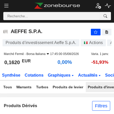
AEFFE S.P.A.
0,1620
€
0,00%
AEFFE S.P.A.
Produits d'investissement Aeffe S.p.A.
Actions
A
Marché Fermé -
Borsa Italiana
17:45:00 05/08/2026
Varia. 1 janv.
EUR
0,00%
0,1620
-51,93%
Synthèse
Cotations
Graphiques
Actualités
Soci
Tous
Warrants
Turbos
Produits de levier
Produits d'inv
Filtres
Produits Dérivés