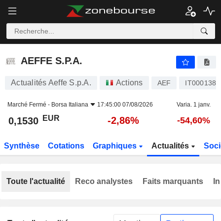
AEFFE S.P.A.
0,1530
€
-2,86%
AEFFE S.P.A.
Actualités Aeffe S.p.A.
Actions
AEF
IT0001384
Marché Fermé -
Borsa Italiana
17:45:00 07/08/2026
Varia. 1 janv.
EUR
-2,86%
0,1530
-54,60%
Synthèse
Cotations
Graphiques
Actualités
Soci
Toute l'actualité
Reco analystes
Faits marquants
In