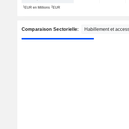
1
2
EUR en Millions
EUR
Comparaison Sectorielle: