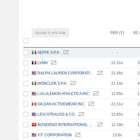
Ajouter à une liste
PER (Y)
VE /
AEFFE S.P.A.
-
LVMH
21.31x
3
RALPH LAUREN CORPORATION
21.46x
2
MONCLER S.P.A.
21.14x
4
LULULEMON ATHLETICA INC.
11.65x
1
GILDAN ACTIVEWEAR INC.
21.51x
2
LEVI STRAUSS & CO.
15.85x
1
BOSIDENG INTERNATIONAL HOLDINGS LIMITED
11.18x
1
V.F. CORPORATION
13.8x