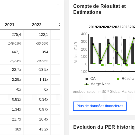
Compte de Résultat et
Estimations
2021
2022
2023
2024
275,4
122,1
90,35
85,43
149,05%
-55,66%
-26,02%
-5,45%
447,1
354
343,8
237,8
75,84%
-20,83%
-2,86%
-30,83%
22,7x
-13,5x
-2,81x
4,43x
2,29x
1,11x
1,14x
0,87x
-0x
0x
-0x
-0x
0,83x
0,34x
0,27x
0,31x
Plus de données financières
1,34x
0,97x
1,04x
0,87x
21,7x
20,4x
-29,2x
59,2x
Evolution du PER histori
38x
43,2x
-16x
-7,38x