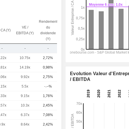
Rendement
VE /
du
 CA (Y)
Capi.($)
EBITDA (Y)
dividende
(Y)
-
-
-
17,41 M
.22x
10.75x
2,72%
274 Md
.81x
14.19x
0,98%
23,57 Md
Evolution Valeur d'Entrep
.06x
9.92x
2,75%
15,93 Md
/ EBITDA
.15x
5.5x
-.--%
14,6 Md
.33x
9.15x
1,76%
10,65 Md
.57x
10.3x
2,45%
9,39 Md
.47x
6.37x
7,08%
7,01 Md
0.9x
8.64x
2,42%
5,89 Md