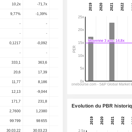
10,2x
-71,7x
33,9x
7,13x
9,77%
-1,39%
2,95%
14%
-
-
-
-
-
-
-
-
0,1217
-0,092
-0,327
0,196
-
-
-
-
333,1
363,6
329,4
272
20,6
17,39
-11,76
4,015
11,77
8,186
-21,55
-32,21
12,13
-9,044
-32,14
19,33
171,7
231,8
253,5
152,4
Evolution du PBR histori
2,7600
1,2380
0,9180
0,8680
99 799
98 655
98 425
98 425
30.03.22
30.03.23
29.03.24
28.03.25