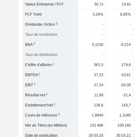
Valeur Entreprise / FCF
30,7x
14,6x
FCF Yield
3,26%
6,85%
2
Dividende / Action
-
-
Taux de rendement
-
-
2
BNA
0,1156
-0,214
Taux de distribution
-
-
1
Chiffre d'affaires
361,5
279,6
1
EBITDA
37,23
-10,81
1
EBIT
27,24
-20,39
1
Résultat net
11,69
-21,4
1
Endettement Net
138,6
143,7
2
Cours de référence
1,9940
1,1040
Nbr de Titres (en Milliers)
101 486
100 180
Date de publication
30.03.20
30.03.21