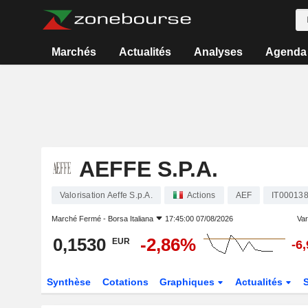
Marchés
Actualités
Analyses
Agenda
AEFFE S.P.A.
Valorisation Aeffe S.p.A.
Actions
AEF
IT00013
Marché Fermé -
Borsa Italiana
17:45:00 07/08/2026
Vari
0,1530
-2,86%
EUR
-6
Synthèse
Cotations
Graphiques
Actualités