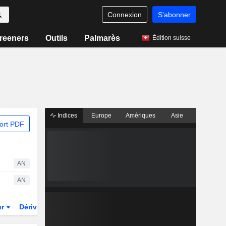
Connexion
S'abonner
reeners
Outils
Palmarès
Édition suisse
Indices
Europe
Amériques
Asie
ort PDF
AN
AN
ur
Dérivés