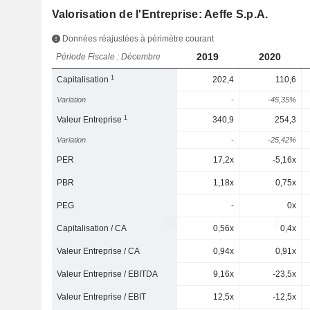
Valorisation de l'Entreprise: Aeffe S.p.A.
Données réajustées à périmètre courant
2019
2020
Période Fiscale : Décembre
1
Capitalisation
202,4
110,6
Variation
-
-45,35%
1
Valeur Entreprise
340,9
254,3
Variation
-
-25,42%
PER
17,2x
-5,16x
PBR
1,18x
0,75x
PEG
-
0x
Capitalisation / CA
0,56x
0,4x
Valeur Entreprise / CA
0,94x
0,91x
Valeur Entreprise / EBITDA
9,16x
-23,5x
Valeur Entreprise / EBIT
12,5x
-12,5x