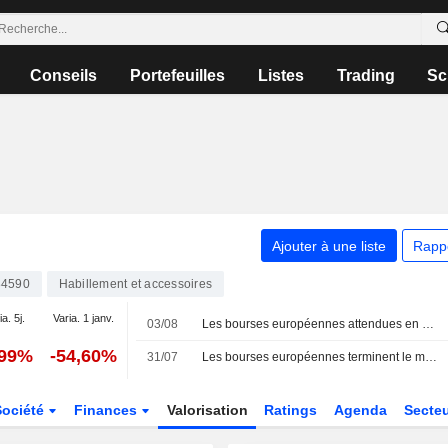
Conseils
Portefeuilles
Listes
Trading
Sc
Ajouter à une liste
Rapp
84590
Habillement et accessoires
a. 5j.
Varia. 1 janv.
03/08
Les bourses européennes attendues en hausse pour la première séance d'août
,99%
-54,60%
31/07
Les bourses européennes terminent le mois de juillet en hausse ; Amplifon porte le MIB
Société
Finances
Valorisation
Ratings
Agenda
Secte