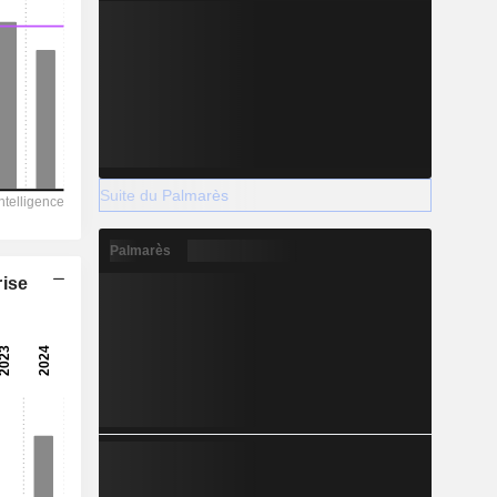
Suite du Palmarès
Palmarès
rise