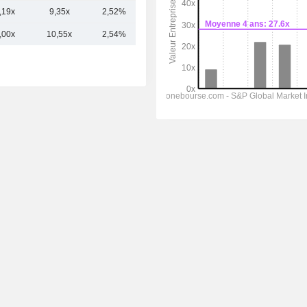
,19x
9,35x
2,52%
40,08 Md
,00x
10,55x
2,54%