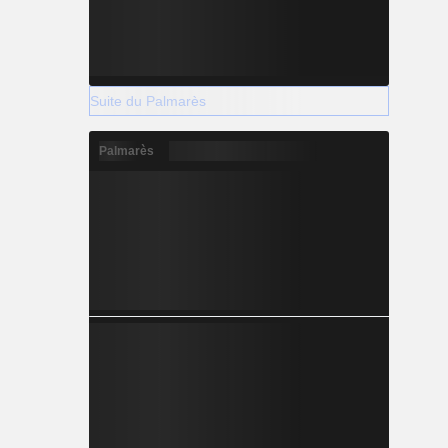
Suite du Palmarès
Palmarès