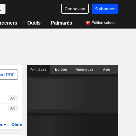
Connexion
S'abonner
reeners
Outils
Palmarès
Édition suisse
Indices
Europe
Amériques
Asie
ort PDF
AN
AN
ur
Dérivés