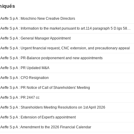
iqués
Aeffe S p A : Moschino New Creative Directors
Aeffe S p A : Information to the market pursuant to art.114 paragraph 5 D.lgs 58-98
Aeffe S p A : General Manager Appointment
Aeffe S p A : Urgent financial request, CNC extension, and precautionary appeal
Aeffe S p A : PR-Balance postponement and new appointments
Aeffe S p A : PR Updated M&A
Aeffe S p A : CFO Resignation
Aeffe S p A : PR Notice of Call of Shareholders' Meeting
Aeffe S p A : PR 2447 cc
Aeffe S p A : Shareholders Meeting Resolutions on 1st April 2026
Aeffe S p A : Extension of Expert's appointment
Aeffe S p A : Amendment to the 2026 Financial Calendar