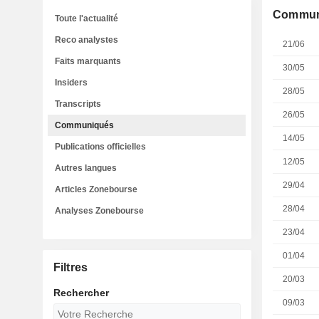
Commun
Toute l'actualité
Reco analystes
21/06
Faits marquants
30/05
Insiders
28/05
Transcripts
26/05
Communiqués
14/05
Publications officielles
12/05
Autres langues
29/04
Articles Zonebourse
28/04
Analyses Zonebourse
23/04
01/04
Filtres
20/03
Rechercher
09/03