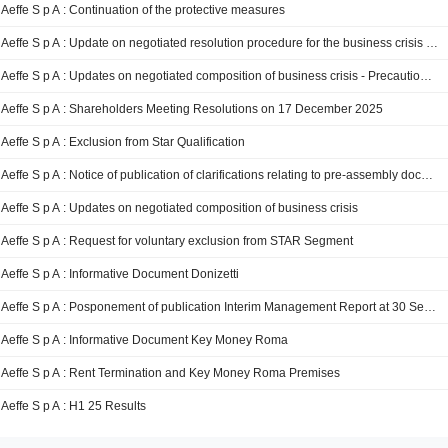
Aeffe S p A : Continuation of the protective measures
Aeffe S p A : Update on negotiated resolution procedure for the business crisis - appointment of CRO
Aeffe S p A : Updates on negotiated composition of business crisis - Precautionary Measures
Aeffe S p A : Shareholders Meeting Resolutions on 17 December 2025
Aeffe S p A : Exclusion from Star Qualification
Aeffe S p A : Notice of publication of clarifications relating to pre-assembly documentation
Aeffe S p A : Updates on negotiated composition of business crisis
Aeffe S p A : Request for voluntary exclusion from STAR Segment
Aeffe S p A : Informative Document Donizetti
Aeffe S p A : Posponement of publication Interim Management Report at 30 September 2025
Aeffe S p A : Informative Document Key Money Roma
Aeffe S p A : Rent Termination and Key Money Roma Premises
Aeffe S p A : H1 25 Results