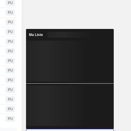
PU
PU
PU
PU
Ma Liste
PU
PU
PU
PU
PU
PU
PU
PU
PU