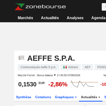
Marchés
Actualités
Analyses
Agenda
AEFFE S.P.A.
Communiqués Aeffe S.p.A.
Actions
AEF
IT000
Marché Fermé -
Borsa Italiana
17:45:00 07/08/2026
Va
0,1530
-2,86%
EUR
-1
Synthèse
Cotations
Graphiques
Actualités