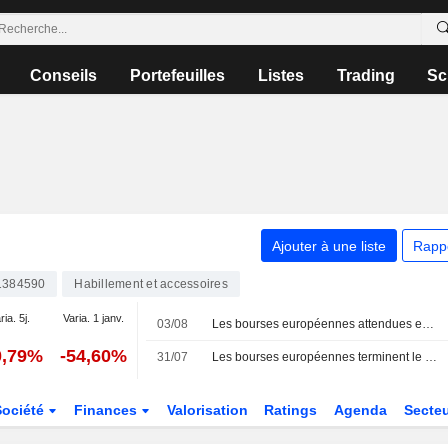
Conseils
Portefeuilles
Listes
Trading
Sc
Ajouter à une liste
Rapp
1384590
Habillement et accessoires
ria. 5j.
Varia. 1 janv.
03/08
Les bourses européennes attendues en hausse pour la première séance d'août
0,79%
-54,60%
31/07
Les bourses européennes terminent le mois de juillet en hausse ; Amplifon porte le MIB
Société
Finances
Valorisation
Ratings
Agenda
Secte