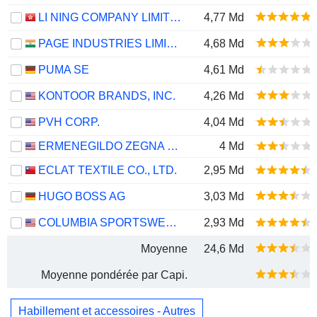
LI NING COMPANY LIMITED
4,77 Md
PAGE INDUSTRIES LIMITED
4,68 Md
PUMA SE
4,61 Md
KONTOOR BRANDS, INC.
4,26 Md
PVH CORP.
4,04 Md
ERMENEGILDO ZEGNA N.V.
4 Md
ECLAT TEXTILE CO., LTD.
2,95 Md
HUGO BOSS AG
3,03 Md
COLUMBIA SPORTSWEAR COMPANY
2,93 Md
Moyenne
24,6 Md
Moyenne pondérée par Capi.
Habillement et accessoires - Autres