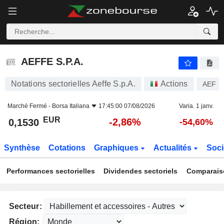
AEFFE S.P.A.
0,1530
€
-2,86%
AEFFE S.P.A.
Notations sectorielles Aeffe S.p.A.
Actions
AEF
Marché Fermé -
Borsa Italiana
17:45:00 07/08/2026
Varia. 1 janv.
EUR
-2,86%
0,1530
-54,60%
Synthèse
Cotations
Graphiques
Actualités
Soci
Performances sectorielles
Dividendes sectoriels
Comparais
Secteur:
Région: