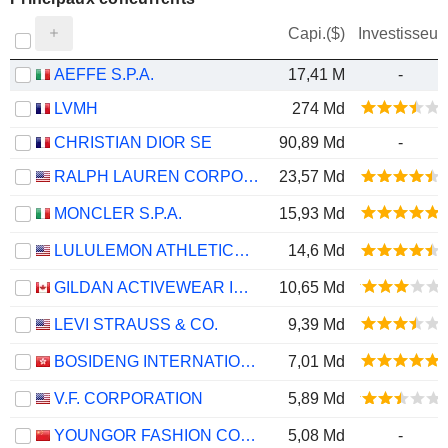
Capi.($)
Investisseur
AEFFE S.P.A.
17,41 M
-
LVMH
274 Md
CHRISTIAN DIOR SE
90,89 Md
-
RALPH LAUREN CORPORATION
23,57 Md
MONCLER S.P.A.
15,93 Md
LULULEMON ATHLETICA INC.
14,6 Md
GILDAN ACTIVEWEAR INC.
10,65 Md
LEVI STRAUSS & CO.
9,39 Md
BOSIDENG INTERNATIONAL HOLDINGS LIMITED
7,01 Md
V.F. CORPORATION
5,89 Md
YOUNGOR FASHION CO., LTD.
5,08 Md
-