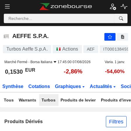
AEFFE S.P.A.
0,1530
€
-2,86%
AEFFE S.P.A.
Turbos Aeffe S.p.A.
Actions
AEF
IT000138459
Marché Fermé -
Borsa Italiana
17:45:00 07/08/2026
Varia. 1 janv.
EUR
-2,86%
0,1530
-54,60%
Synthèse
Cotations
Graphiques
Actualités
Soci
Tous
Warrants
Turbos
Produits de levier
Produits d'inv
Filtres
Produits Dérivés