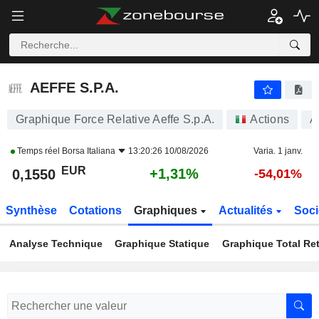
AEFFE S.P.A.
0,1550
€
+1,31%
AEFFE S.P.A.
Graphique Force Relative Aeffe S.p.A.
Actions
A
Temps réel
Borsa Italiana
13:20:26 10/08/2026
Varia. 1 janv.
EUR
+1,31%
0,1550
-54,01%
Synthèse
Cotations
Graphiques
Actualités
Soci
Analyse Technique
Graphique Statique
Graphique Total Re