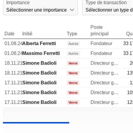
Importance
Type de transaction
Sélectionner une importance
Sélectionner un type d
Poste
Date
Initié
Type
principal
Qua
01.08.24
Alberta Ferretti
Fondateur
33 1
Autres
01.08.24
Massimo Ferretti
Fondateur
33 1
Autres
18.11.21
Simone Badioli
Directeur general
2
Vente
18.11.21
Simone Badioli
Directeur general
13
Vente
17.11.21
Simone Badioli
Directeur general
1
Vente
17.11.21
Simone Badioli
Directeur general
10
Vente
17.11.21
Simone Badioli
Directeur general
12
Vente