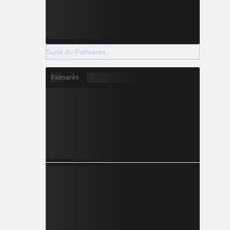
Suite du Palmarès
Palmarès