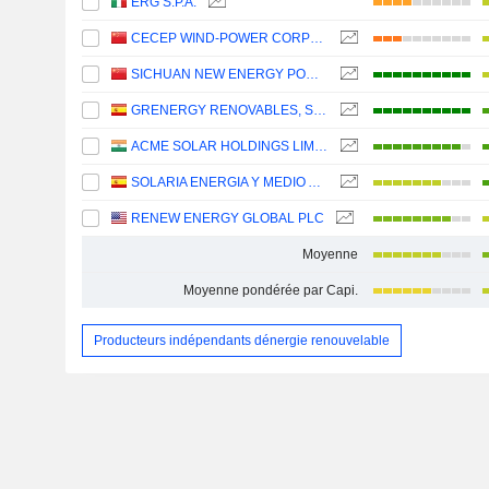
ERG S.P.A.
CECEP WIND-POWER CORPORATION CO.,LTD.
SICHUAN NEW ENERGY POWER COMPANY LIMITED
GRENERGY RENOVABLES, S.A.
ACME SOLAR HOLDINGS LIMITED
SOLARIA ENERGIA Y MEDIO AMBIENTE, S.A.
RENEW ENERGY GLOBAL PLC
Moyenne
Moyenne pondérée par Capi.
Producteurs indépendants dénergie renouvelable