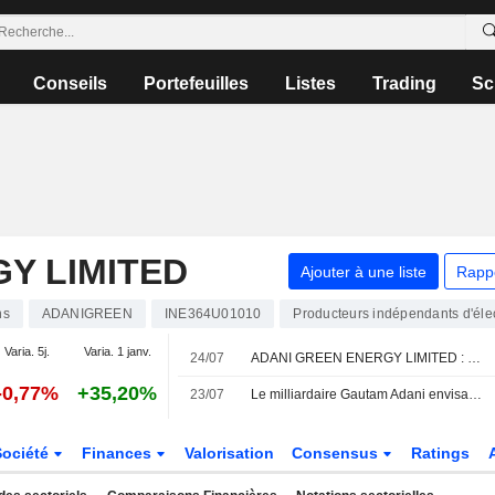
Conseils
Portefeuilles
Listes
Trading
Sc
Y LIMITED
Ajouter à une liste
Rapp
ns
ADANIGREEN
INE364U01010
Producteurs indépendants d'élec
Varia. 5j.
Varia. 1 janv.
24/07
ADANI GREEN ENERGY LIMITED : Jefferies & Co. maintient sa recommandation à l'achat
-0,77%
+35,20%
23/07
Le milliardaire Gautam Adani envisage de lancer une compagnie aérienne : tour d'horizon de son empire
Société
Finances
Valorisation
Consensus
Ratings