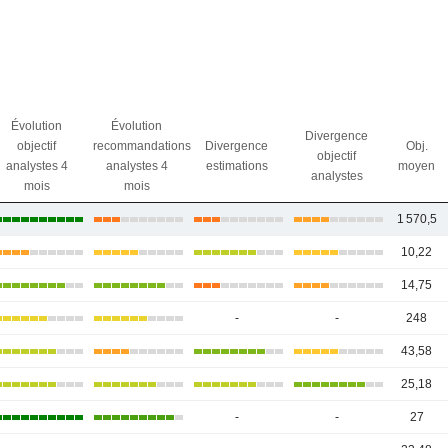
Évolution
Évolution
Divergence
objectif
recommandations
Divergence
Obj.
objectif
analystes 4
analystes 4
estimations
moyen
analystes
mois
mois
1 570,5
10,22
14,75
-
-
248
43,58
25,18
-
-
27