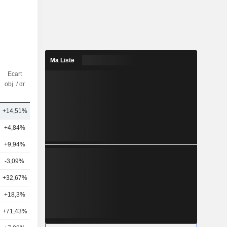
Ma Liste
Ecart
Nbr
obj. / dr
d'analystes
+14,51%
8
+4,84%
5
+9,94%
23
-3,09%
1
+32,67%
12
+18,3%
12
+71,43%
1