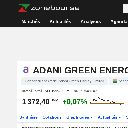
Marchés
Actualités
Analyses
Agenda
ADANI GREEN ENERG
Consensus sectoriel Adani Green Energy Limited
Actio
Marché Fermé -
NSE India S.E.
13:05:07 07/08/2026
1 372,40
+0,07%
INR
Synthèse
Cotations
Graphiques
Actualités