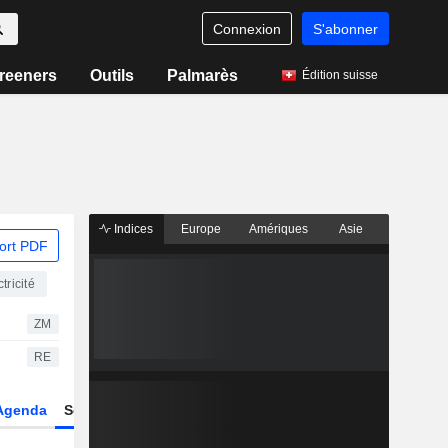
Connexion
S'abonner
reeners
Outils
Palmarès
Édition suisse
Indices
Europe
Amériques
Asie
ort PDF
tricité
ZM
RE
Agenda
Secteur
Dérivés
Fonds et ETFs