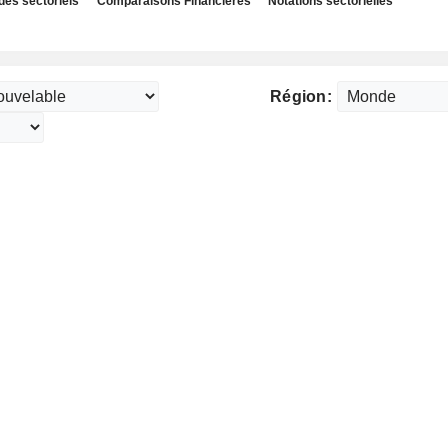
des sectoriels
Comparaisons Financières
Notations sectorielles
Région: