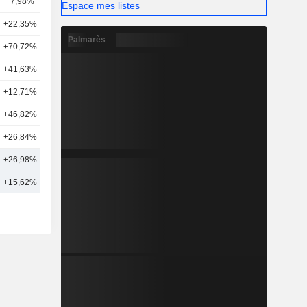
+7,98%
8
Espace mes listes
+22,35%
1
Palmarès
+70,72%
1
+41,63%
12
+12,71%
11
+46,82%
15
+26,84%
4
+26,98%
8
+15,62%
9