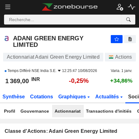
ADANI GREEN ENERGY LIMITED
1 369,00
₹
-0,25%
ADANI GREEN ENERGY
LIMITED
Actionnariat Adani Green Energy Limited
Actions
Temps Différé
NSE India S.E.
12:25:47 10/08/2026
Varia. 1 janv.
INR
-0,25%
1 369,00
+34,86%
Synthèse
Cotations
Graphiques
Actualités
Soci
Profil
Gouvernance
Actionnariat
Transactions d'initiés
Classe d'Actions: Adani Green Energy Limited