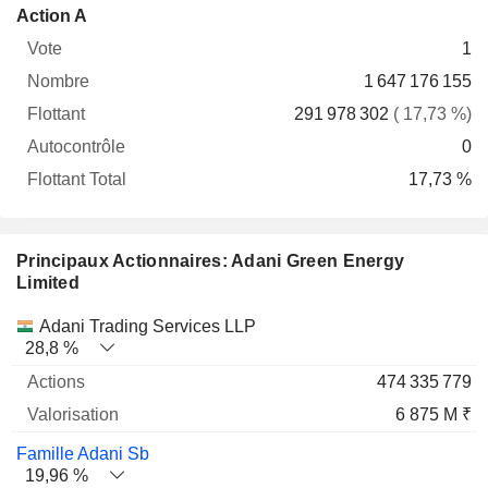
Flottant
Action A
Vote
Nombre
Flottant
Autocontrôle
Total
1
1 647 176 155
291 978 302
( 17,73 %)
0
17,73 %
Principaux Actionnaires: Adani Green Energy
Limited
Nom
Actions
%
Valorisation
Adani Trading Services LLP
28,8 %
474 335 779
6 875 M ₹
Famille Adani Sb
19,96 %