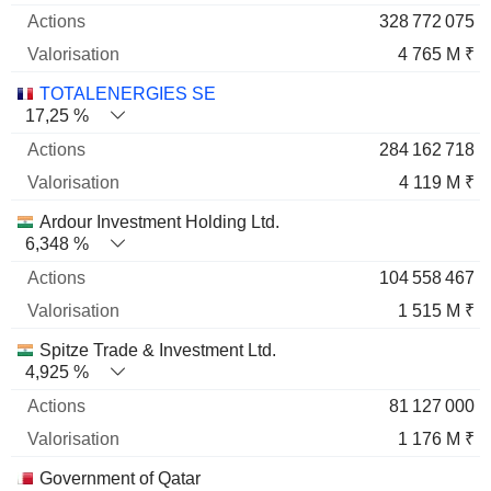
328 772 075
4 765 M ₹
TOTALENERGIES SE
17,25 %
284 162 718
4 119 M ₹
Ardour Investment Holding Ltd.
6,348 %
104 558 467
1 515 M ₹
Spitze Trade & Investment Ltd.
4,925 %
81 127 000
1 176 M ₹
Government of Qatar