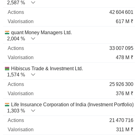
2,587 %
42 604 601
617 M ₹
quant Money Managers Ltd.
2,004 %
33 007 095
478 M ₹
Hibiscus Trade & Investment Ltd.
1,574 %
25 926 300
376 M ₹
Life Insurance Corporation of India (Investment Portfolio)
1,303 %
21 470 716
311 M ₹