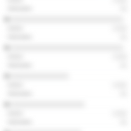
░░
░░░░░░░░░░░░░░░░░░░░░░░░░░░░░░░░░░░
░ ░░░
░░
░░░░░░░░░░░░░░░░░░░░░░░░░░░░░░░░░░░
░ ░░░
░░
░░░░░░░░░░░░░░░░░░
░ ░░░
░░
░░░░░░░░░░░░░░░░░░░░░░░
░ ░░░
░░