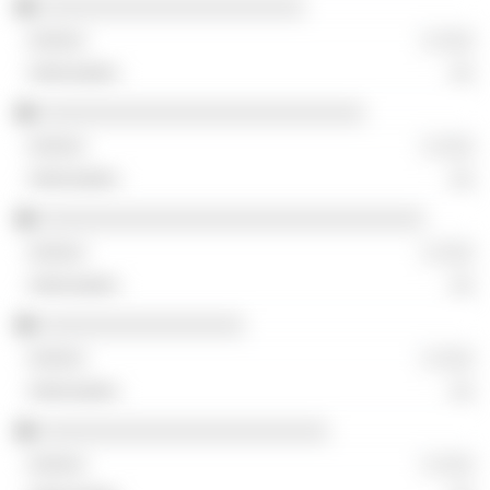
░░░░░░░░░░░░░░░░░░░░░░
░ ░░░
░░
░░░░░░░░░░░░░░░░░░░░░░░░░░░
░ ░░░
░░
░░░░░░░░░░░░░░░░░░░░░░░░░░░░░░░░
░ ░░░
░░
░░░░░░░░░░░░░░░░░
░ ░░░
░░
░░░░░░░░░░░░░░░░░░░░░░░░
░ ░░░