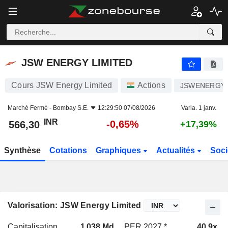
JSW ENERGY LIMITED
566,30
₹
-0,65%
JSW ENERGY LIMITED
Cours JSW Energy Limited
Actions
JSWENERGY
Marché Fermé -
Bombay S.E.
12:29:50 07/08/2026
Varia. 1 janv.
INR
-0,65%
566,30
+17,39%
Synthèse
Cotations
Graphiques
Actualités
Soci
Valorisation: JSW Energy Limited
Capitalisation
1 038 Md
PER 2027 *
40,9x