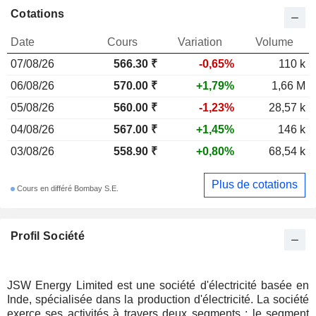
Cotations
Date
Cours
Variation
Volume
07/08/26
566.30 ₹
-0,65%
110 k
06/08/26
570.00 ₹
+1,79%
1,66 M
05/08/26
560.00 ₹
-1,23%
28,57 k
04/08/26
567.00 ₹
+1,45%
146 k
03/08/26
558.90 ₹
+0,80%
68,54 k
Plus de cotations
Cours en différé Bombay S.E.
Profil Société
JSW Energy Limited est une société d'électricité basée en
Inde, spécialisée dans la production d'électricité. La société
exerce ses activités à travers deux segments : le segment