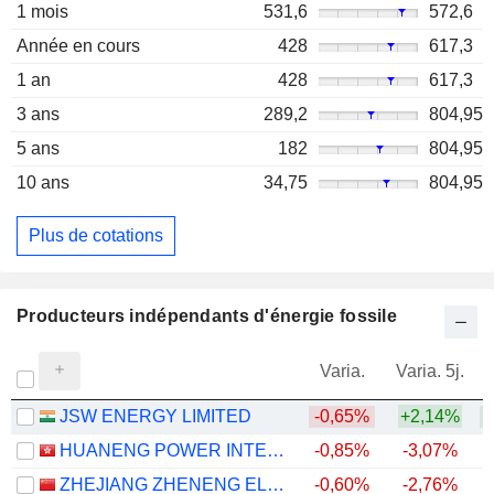
1 mois
531,6
572,6
Année en cours
428
617,3
1 an
428
617,3
3 ans
289,2
804,95
5 ans
182
804,95
10 ans
34,75
804,95
Plus de cotations
Producteurs indépendants d'énergie fossile
Varia.
Varia. 5j.
JSW ENERGY LIMITED
-0,65%
+2,14%
HUANENG POWER INTERNATIONAL, INC.
-0,85%
-3,07%
ZHEJIANG ZHENENG ELECTRIC POWER CO., LTD.
-0,60%
-2,76%