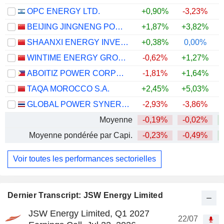
OPC ENERGY LTD.
+0,90%
-3,23%
+
BEIJING JINGNENG POWER CO., LTD.
+1,87%
+3,82%
+
SHAANXI ENERGY INVESTMENT CO., LTD.
+0,38%
0,00%
+
WINTIME ENERGY GROUP CO.,LTD.
-0,62%
+1,27%
+
ABOITIZ POWER CORPORATION
-1,81%
+1,64%
TAQA MOROCCO S.A.
+2,45%
+5,03%
GLOBAL POWER SYNERGY
-2,93%
-3,86%
+
Moyenne
-0,19%
-0,02%
+
Moyenne pondérée par Capi.
-0,23%
-0,49%
+
Voir toutes les performances sectorielles
Dernier Transcript: JSW Energy Limited
JSW Energy Limited, Q1 2027
22/07