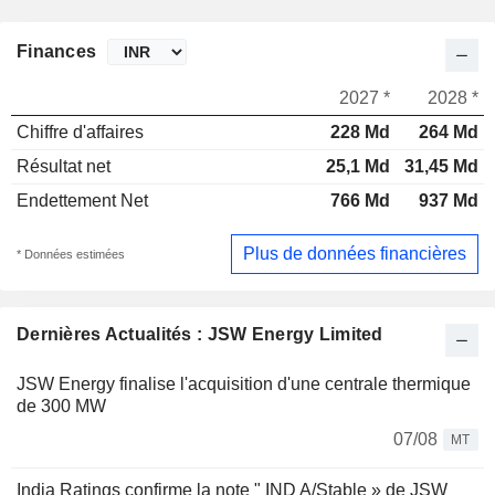
Finances
2027 *
2028 *
Chiffre d'affaires
228 Md
264 Md
Résultat net
25,1 Md
31,45 Md
Endettement Net
766 Md
937 Md
Plus de données financières
* Données estimées
Dernières Actualités : JSW Energy Limited
JSW Energy finalise l'acquisition d'une centrale thermique
de 300 MW
07/08
MT
India Ratings confirme la note " IND A/Stable » de JSW