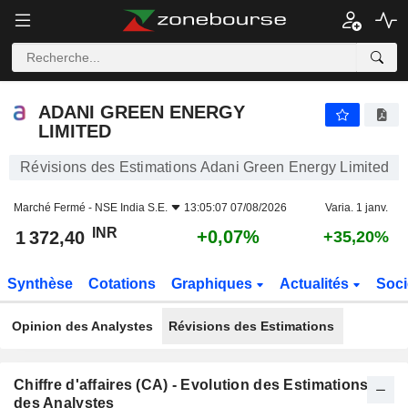
ADANI GREEN ENERGY LIMITED
1 372,40
₹
+0,07%
ADANI GREEN ENERGY
LIMITED
Révisions des Estimations Adani Green Energy Limited
Marché Fermé -
NSE India S.E.
13:05:07 07/08/2026
Varia. 1 janv.
INR
+0,07%
1 372,40
+35,20%
Synthèse
Cotations
Graphiques
Actualités
Soci
Opinion des Analystes
Révisions des Estimations
Chiffre d'affaires (CA) - Evolution des Estimations
des Analystes