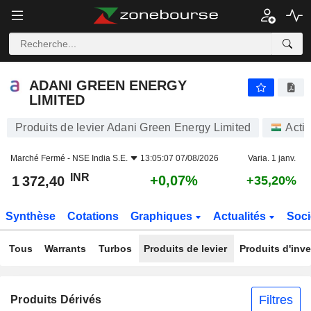
ADANI GREEN ENERGY LIMITED
1 372,40
₹
+0,07%
ADANI GREEN ENERGY
LIMITED
Produits de levier Adani Green Energy Limited
Acti
Marché Fermé -
NSE India S.E.
13:05:07 07/08/2026
Varia. 1 janv.
INR
+0,07%
1 372,40
+35,20%
Synthèse
Cotations
Graphiques
Actualités
Soci
Tous
Warrants
Turbos
Produits de levier
Produits d'inv
Filtres
Produits Dérivés