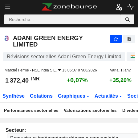
ADANI GREEN ENERGY LIMITED
1 372,40
₹
+0,07%
ADANI GREEN ENERGY
LIMITED
Révisions sectorielles Adani Green Energy Limited
Marché Fermé -
NSE India S.E.
13:05:07 07/08/2026
Varia. 1 janv.
INR
+0,07%
1 372,40
+35,20%
Synthèse
Cotations
Graphiques
Actualités
Soci
Performances sectorielles
Valorisations sectorielles
Dividen
Secteur: