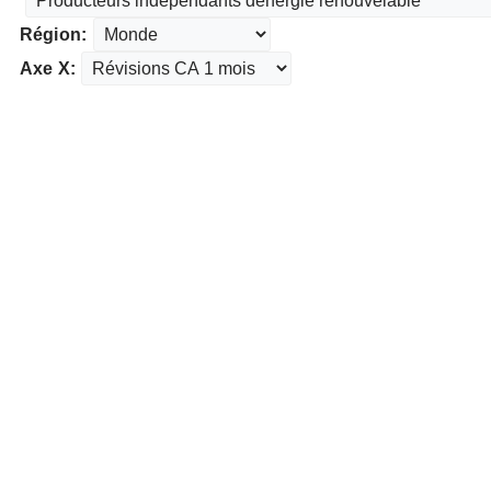
Région:
Axe X: