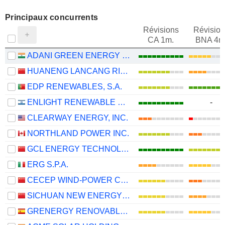
Principaux concurrents
Révisions
Révision
CA 1m.
BNA 4m
ADANI GREEN ENERGY LIMITED
HUANENG LANCANG RIVER HYDROPOWER INC.
EDP RENEWABLES, S.A.
ENLIGHT RENEWABLE ENERGY LTD
-
CLEARWAY ENERGY, INC.
NORTHLAND POWER INC.
GCL ENERGY TECHNOLOGY CO.,LTD.
ERG S.P.A.
CECEP WIND-POWER CORPORATION CO.,LTD.
SICHUAN NEW ENERGY POWER COMPANY LIMITED
GRENERGY RENOVABLES, S.A.