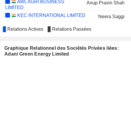
AWL AGRI BUSINESS
Anup Pravin Shah
LIMITED
KEC INTERNATIONAL LIMITED
Neera Saggi
ADANI PORTS &
Gautambhai Shantilal Adani
Relations Actives
Relations Passées
SPECIAL ECONOMIC
Rajesh Shantilal Adani
ZONE LIMITED
Amrendra Kumar Sinha
Graphique Relationnel des Sociétés Privées liées:
Adani Green Energy Limited
ADANI POWER
Gautambhai Shantilal Adani
LIMITED
Rajesh Shantilal Adani
Roy Paul
JIO FINANCIAL SERVICES
Sunil Mehta
LIMITED
ADANI TOTAL GAS
Gautambhai Shantilal Adani
LIMITED
Sangkaran Ratnam
ADANI ENERGY
Gautambhai Shantilal Adani
SOLUTIONS LIMITED
Rajesh Shantilal Adani