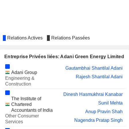
Roy Paul
INTERISE TRUST
Neera Saggi
Relations Actives
Relations Passées
Entreprise Privées liées: Adani Green Energy Limited
Gautambhai Shantilal Adani
Adani Group
Rajesh Shantilal Adani
Engineering &
Construction
Dinesh Hasmukhrai Kanabar
The Institute of
Sunil Mehta
Chartered
Accountants of India
Anup Pravin Shah
Other Consumer
Nagendra Pratap Singh
Services