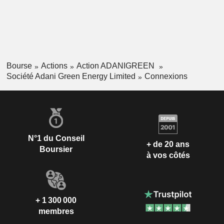
verrouillé s'élève à environ 21 953 mégawatts (MW) (10 934
MW opérationnels et 11 019 MW en cours d'exécution) et
500 MW supplémentaires de projets de stockage par
pompage.
Bourse
Actions
Action ADANIGREEN
Société Adani Green Energy Limited
Connexions
N°1 du Conseil
+ de 20 ans
Boursier
à vos côtés
+ 1 300 000
membres