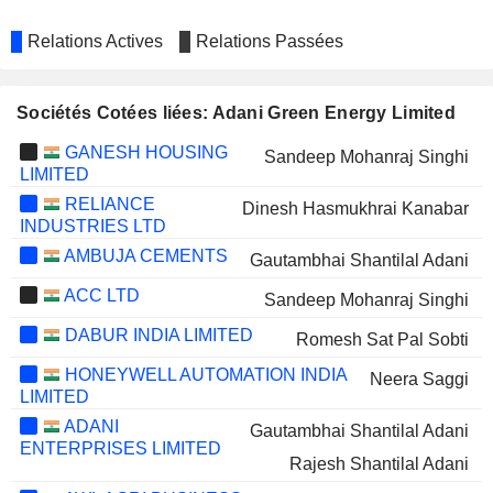
Relations Actives
Relations Passées
Sociétés Cotées liées: Adani Green Energy Limited
GANESH HOUSING
Sandeep Mohanraj Singhi
LIMITED
RELIANCE
Dinesh Hasmukhrai Kanabar
INDUSTRIES LTD
AMBUJA CEMENTS
Gautambhai Shantilal Adani
ACC LTD
Sandeep Mohanraj Singhi
DABUR INDIA LIMITED
Romesh Sat Pal Sobti
HONEYWELL AUTOMATION INDIA
Neera Saggi
LIMITED
ADANI
Gautambhai Shantilal Adani
ENTERPRISES LIMITED
Rajesh Shantilal Adani