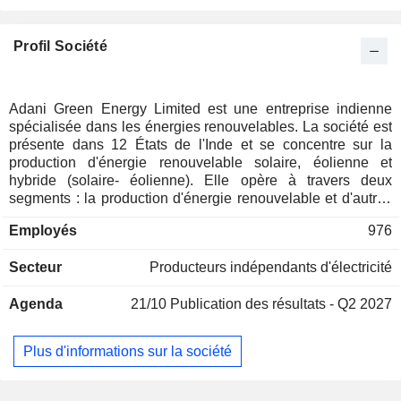
Profil Société
Adani Green Energy Limited est une entreprise indienne
spécialisée dans les énergies renouvelables. La société est
présente dans 12 États de l'Inde et se concentre sur la
production d'énergie renouvelable solaire, éolienne et
hybride (solaire- éolienne). Elle opère à travers deux
segments : la production d'énergie renouvelable et d'autres
activités auxiliaires connexes et la vente d'équipements
Employés
976
d'énergie solaire. Le segment de la vente d'équipements
solaires comprend une entreprise associée, Mundra Solar
Secteur
Producteurs indépendants d'électricité
Energy Limited. La société vend l'énergie renouvelable
produite par ses projets dans le cadre d'une combinaison de
Agenda
21/10
Publication des résultats - Q2 2027
contrats d'achat d'électricité à long terme et sur une base
marchande, ainsi que d'autres activités auxiliaires. Elle
développe également un parc solaire à Khavda, au Gujarat,
Plus d'informations sur la société
sur 19 000 hectares et a sous-loué 6 129 hectares de terrain
à ses filiales, y compris des filiales en aval et d'autres
parties liées. Son portefeuille d'énergies renouvelables