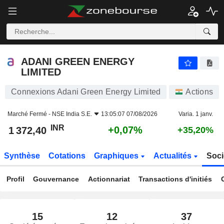
ADANI GREEN ENERGY LIMITED
1 372,40
₹
+0,07%
ADANI GREEN ENERGY
LIMITED
Connexions Adani Green Energy Limited
Actions
Marché Fermé -
NSE India S.E.
13:05:07 07/08/2026
Varia. 1 janv.
INR
+0,07%
1 372,40
+35,20%
Synthèse
Cotations
Graphiques
Actualités
Soci
Profil
Gouvernance
Actionnariat
Transactions d'initiés
15
12
37