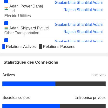
Gautambhai Shantilal Adani
Adani Power Dahej
Rajesh Shantilal Adani
Ltd.
Electric Utilities
Gautambhai Shantilal Adani
Adani Shipyard Pvt Ltd.
Rajesh Shantilal Adani
Other Transportation
Gautambhai Shantilal Adani
Adani Infra (India) Ltd.
Relations Actives
Relations Passées
Rajesh Shantilal Adani
Engineering &
Construction
Statistiques des Connexions
Gautambhai Shantilal Adani
Adani Institute For
Rajesh Shantilal Adani
Education & Research
Actives
Inactives
Ashish Garg
Parampujya Solar Energy Pvt
Sushama Ashvin Oza
Ltd.
Alternative Power Generation
Sociétés cotées
Entreprise privées
Gautambhai Shantilal Adani
Adani Tradeline Pvt Ltd