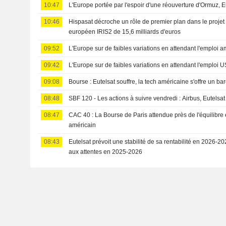
10:47
L'Europe portée par l'espoir d'une réouverture d'Ormuz, E
10:46
Hispasat décroche un rôle de premier plan dans le projet 
européen IRIS2 de 15,6 milliards d'euros
09:52
L'Europe sur de faibles variations en attendant l'emploi a
09:42
L'Europe sur de faibles variations en attendant l'emploi U
09:08
Bourse : Eutelsat souffre, la tech américaine s'offre un 
08:48
SBF 120 - Les actions à suivre vendredi : Airbus, Eutelsat
08:47
CAC 40 : La Bourse de Paris attendue près de l'équilibre 
américain
08:43
Eutelsat prévoit une stabilité de sa rentabilité en 2026-2
aux attentes en 2025-2026