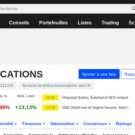
Conseils
Portefeuilles
Listes
Trading
Sc
CATIONS
Ajouter à une liste
Rapp
221234
Services de télécommunications sans fil
a. 5j.
Varia. 1 janv.
14:32
Hispasat (Indra), Eutelsat et SES remportent le contrat de 15,6 milliards d'euros pour le système satellitaire IRIS de l'Union européenne
,99%
+13,13%
14:19
Wall Street vue en légère hausse, dans l'attente du rapport sur l'emploi
Société
Finances
Valorisation
Consensus
Ratings