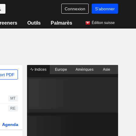
Connexion
S'abonner
reeners
Outils
Palmarès
Édition suisse
Indices
Europe
Amériques
Asie
ort PDF
MT
RE
Agenda
Secteur
Dérivés
Fonds et ETFs