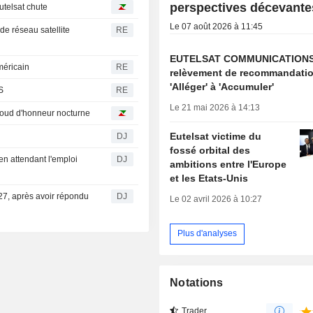
perspectives décevante
utelsat chute
Le 07 août 2026 à 11:45
de réseau satellite
RE
EUTELSAT COMMUNICATIONS
méricain
RE
relèvement de recommandatio
'Alléger' à 'Accumuler'
S
RE
Le 21 mai 2026 à 14:13
baroud d'honneur nocturne
Eutelsat victime du
DJ
fossé orbital des
en attendant l'emploi
DJ
ambitions entre l'Europe
et les Etats-Unis
027, après avoir répondu
DJ
Le 02 avril 2026 à 10:27
Plus d'analyses
Notations
Trader