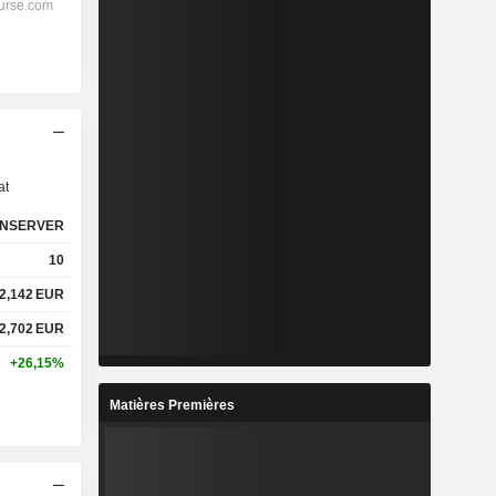
s
at
NSERVER
10
2,142
EUR
2,702
EUR
+26,15%
Matières Premières