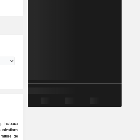
 principaux
unications
urniture de