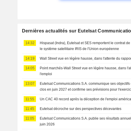
Dernières actualités sur Eutelsat Communicati
14:32
Hispasat (Indra), Eutelsat et SES remportent le contrat de
le système satellitaire IRIS de l'Union européenne
14:19
Wall Street vue en légère hausse, dans l'attente du rappor
14:05
Point marchés-Wall Street vue en légère hausse, dans l'at
l'emploi
13:07
Eutelsat Communications S.A. communique ses objectifs de
clos en juin 2027 et confirme ses prévisions pour l'exerci
11:55
Un CAC 40 record après la déception de l'emploi américa
11:45
Eutelsat décroche sur des perspectives décevantes
11:05
Eutelsat Communications S.A. publie ses résultats annuels
juin 2026