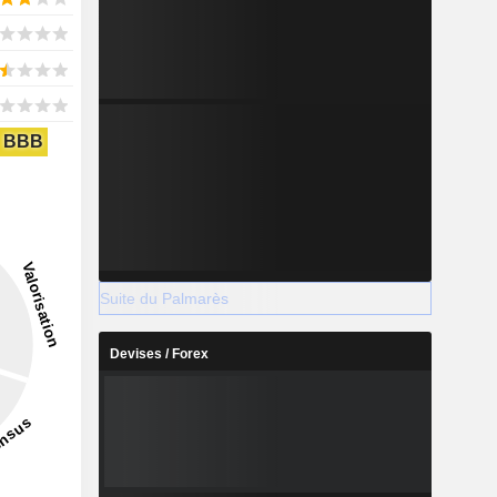
BBB
Suite du Palmarès
Devises / Forex