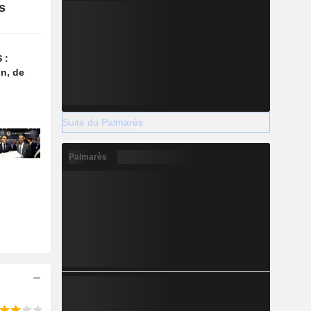
s
 :
n, de
Suite du Palmarès
Palmarès