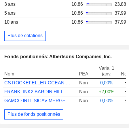
3 ans
10,86
23,88
5 ans
10,86
37,99
10 ans
10,86
37,99
Plus de cotations
Fonds positionnés: Albertsons Companies, Inc.
Varia. 1
Nom
PEA
janv.
Not
CS ROCKEFELLER OCEAN ENGAGEMENT FB USD
Non
0,00%
FRANKLINK2 BARDIN HILL ARB EOPFACCEURH1
Non
+2,00%
GAMCO INTL SICAV MERGER ARBTRG I (EUR)
Non
0,00%
Plus de fonds positionnés