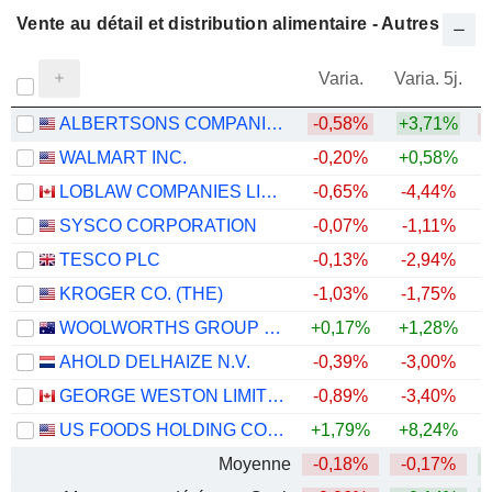
Vente au détail et distribution alimentaire - Autres
Varia.
Varia. 5j.
ALBERTSONS COMPANIES, INC.
-0,58%
+3,71%
WALMART INC.
-0,20%
+0,58%
LOBLAW COMPANIES LIMITED
-0,65%
-4,44%
+
SYSCO CORPORATION
-0,07%
-1,11%
TESCO PLC
-0,13%
-2,94%
+
KROGER CO. (THE)
-1,03%
-1,75%
WOOLWORTHS GROUP LIMITED
+0,17%
+1,28%
+
AHOLD DELHAIZE N.V.
-0,39%
-3,00%
GEORGE WESTON LIMITED
-0,89%
-3,40%
+
US FOODS HOLDING CORP.
+1,79%
+8,24%
+
Moyenne
-0,18%
-0,17%