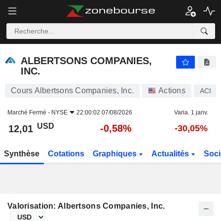
ALBERTSONS COMPANIES, INC.
12,01
$
-0,58%
ALBERTSONS COMPANIES,
INC.
Cours Albertsons Companies, Inc.
Actions
ACI
Marché Fermé -
NYSE
22:00:02 07/08/2026
Varia. 1 janv.
USD
-0,58%
12,01
-30,05%
Synthèse
Cotations
Graphiques
Actualités
Soci
Valorisation: Albertsons Companies, Inc.