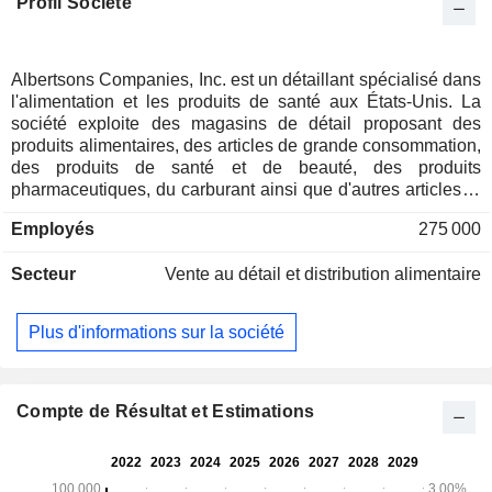
Profil Société
Albertsons Companies, Inc. est un détaillant spécialisé dans
l'alimentation et les produits de santé aux États-Unis. La
société exploite des magasins de détail proposant des
produits alimentaires, des articles de grande consommation,
des produits de santé et de beauté, des produits
pharmaceutiques, du carburant ainsi que d'autres articles et
services, soit en magasin, soit via des canaux numériques.
Employés
275 000
Elle exploite environ 2 244 magasins de détail, auxquels
s'ajoutent 405 stations-service, 22 centres de distribution
Secteur
Vente au détail et distribution alimentaire
spécialisés, 19 sites de production et diverses plateformes
numériques. La société exploite plus de 2 244 magasins
répartis dans 35 États et dans le district de Columbia sous
Plus d'informations sur la société
22 enseignes, notamment Albertsons, Safeway, Vons,
Pavilions, Randalls, Tom Thumb, Carrs, Jewel-Osco, ACME,
Shaw's, Star Market, United Supermarkets, Market Street,
Haggen, Kings Food Markets et Balducci's Food Lovers
Compte de Résultat et Estimations
Market. Ses marques propres comprennent notamment
Signature SELECT, O Organics, Open Nature, Signature
Cafe, Lucerne et Waterfront BISTRO.