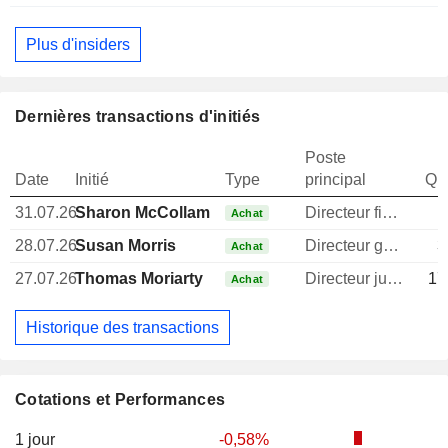
Plus d'insiders
Dernières transactions d'initiés
Poste
Date
Initié
Type
principal
Qua
31.07.26
Sharon McCollam
Directeur financier
Achat
28.07.26
Susan Morris
Directeur general
3
Achat
27.07.26
Thomas Moriarty
Directeur juridique
17
Achat
Historique des transactions
Cotations et Performances
1 jour
-0,58%