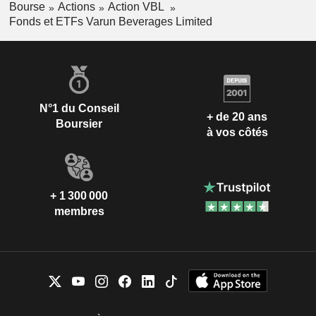
Bourse
Actions
Action VBL
Fonds et ETFs Varun Beverages Limited
N°1 du Conseil
+ de 20 ans
Boursier
à vos côtés
+ 1 300 000
membres