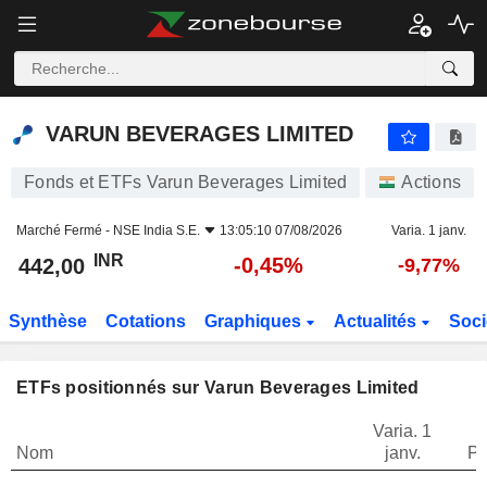
VARUN BEVERAGES LIMITED
442,00
₹
-0,45%
VARUN BEVERAGES LIMITED
Fonds et ETFs Varun Beverages Limited
Actions
Marché Fermé -
NSE India S.E.
13:05:10 07/08/2026
Varia. 1 janv.
INR
-0,45%
442,00
-9,77%
Synthèse
Cotations
Graphiques
Actualités
Soci
ETFs positionnés sur Varun Beverages Limited
Varia. 1
Nom
janv.
Po