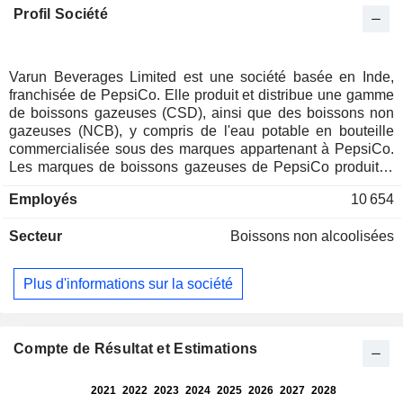
Profil Société
Varun Beverages Limited est une société basée en Inde,
franchisée de PepsiCo. Elle produit et distribue une gamme
de boissons gazeuses (CSD), ainsi que des boissons non
gazeuses (NCB), y compris de l'eau potable en bouteille
commercialisée sous des marques appartenant à PepsiCo.
Les marques de boissons gazeuses de PepsiCo produites
et commercialisées par la société comprennent Pepsi, Pepsi
Employés
10 654
Black, Mountain Dew, Sting, Seven-Up, Mirinda Orange,
Seven-Up Nimbooz Masala Soda et Evervess. Les marques
Secteur
Boissons non alcoolisées
de boissons non gazeuses de PepsiCo qu’elle produit et
commercialise comprennent Tropicana Slice, les jus
Tropicana (100 % et Delight), Seven-Up Nimbooz, Gatorade
Plus d'informations sur la société
ainsi que de l’eau potable en bouteille sous la marque
Aquafina. Elle est également engagée dans la co-fabrication
de Kurkure, des maïs soufflés, en Inde. Ses filiales
comprennent Varun Beverages (Nepal) Private Limited, The
Compte de Résultat et Estimations
Beverage Company Proprietary Limited et Varun Beverages
Lanka (Private) Limited, entre autres.