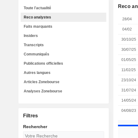
Reco an
Toute l'actualité
Reco analystes
28/04
Faits marquants
04/02
Insiders
30/10/25
Transcripts
30/07/25
Communiqués
01/05/25
Publications officielles
11/02/25
Autres langues
23/10/24
Articles Zonebourse
31/07/24
Analyses Zonebourse
14/05/24
04/08/23
Filtres
Rechercher