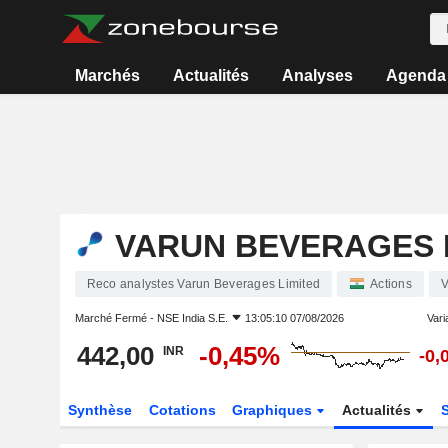
Marchés
Actualités
Analyses
Agenda
VARUN BEVERAGES 
Reco analystes Varun Beverages Limited
Actions
Marché Fermé -
NSE India S.E.
13:05:10 07/08/2026
Varia
442,00
-0,45%
INR
-0,
Synthèse
Cotations
Graphiques
Actualités