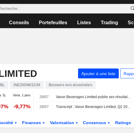
Conseils
Portefeuilles
Listes
Trading
Sc
LIMITED
Ajouter à une liste
Rapp
VBL
INE200M01039
Boissons non alcoolisées
. 5j.
Varia. 1 janv.
28/07
Varun Beverages Limited publie ses résultats pour le deuxième trimestre et le premier semestre clos le 30 juin 2026
07%
-9,77%
28/07
Transcript : Varun Beverages Limited, Q2 2026 Earnings Call, Jul 28, 2026
Société
Finances
Valorisation
Consensus
Ratings