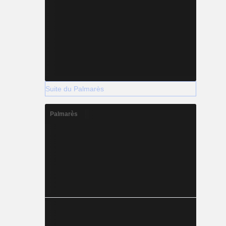
Suite du Palmarès
Palmarès