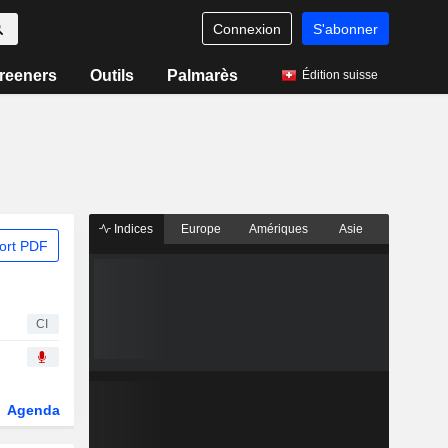
Connexion
S'abonner
reeners
Outils
Palmarès
Édition suisse
Indices
Europe
Amériques
Asie
ort PDF
CI
Agenda
Secteur
Dérivés
Fonds et ETFs