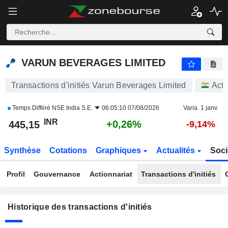
VARUN BEVERAGES LIMITED
445,15
₹
+0,26%
VARUN BEVERAGES LIMITED
Transactions d'initiés Varun Beverages Limited
Acti
Temps Différé
NSE India S.E.
06:05:10 07/08/2026
Varia. 1 janv.
INR
+0,26%
445,15
-9,14%
Synthèse
Cotations
Graphiques
Actualités
Soci
Profil
Gouvernance
Actionnariat
Transactions d'initiés
Historique des transactions d'initiés