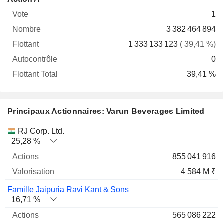
Vote
Nombre
Flottant
Autocontrôle
Total
1
3 382 464 894
1 333 133 123
( 39,41 %)
0
39,41 %
Principaux Actionnaires: Varun Beverages Limited
Nom
Actions
%
Valorisation
RJ Corp. Ltd.
25,28 %
855 041 916
4 584 M ₹
Famille Jaipuria Ravi Kant & Sons
16,71 %
565 086 222