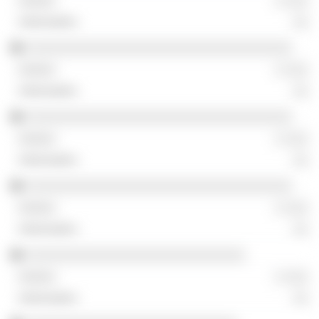
░ ░░░
░░
░░░░░░░░░░░░░░░░░░░░░░░░░░░░░░░░░░
░ ░░░
░░
░░░░░░░░░░░░░░░░░░░░░░░░░░░░░░░░░░
░ ░░░
░░
░░░░░░░░░░░░░░░░░░░░░░░░░░░░░░░░░░
░ ░░░
░░
░░░░░░░░░░░░░░░░░░░░░░░░░░░░
░ ░░░
░░