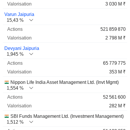
3 030 M ₹
Varun Jaipuria
15,43 %
521 859 870
2 798 M ₹
Devyani Jaipuria
1,945 %
65 779 775
353 M ₹
Nippon Life India Asset Management Ltd. (Invt Mgmt)
1,554 %
52 561 600
282 M ₹
SBI Funds Management Ltd. (Investment Management)
1,512 %