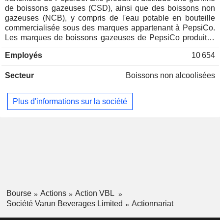
de boissons gazeuses (CSD), ainsi que des boissons non
gazeuses (NCB), y compris de l'eau potable en bouteille
commercialisée sous des marques appartenant à PepsiCo.
Les marques de boissons gazeuses de PepsiCo produites
et commercialisées par la société comprennent Pepsi, Pepsi
Employés
10 654
Black, Mountain Dew, Sting, Seven-Up, Mirinda Orange,
Seven-Up Nimbooz Masala Soda et Evervess. Les marques
Secteur
Boissons non alcoolisées
de boissons non gazeuses de PepsiCo qu’elle produit et
commercialise comprennent Tropicana Slice, les jus
Tropicana (100 % et Delight), Seven-Up Nimbooz, Gatorade
Plus d'informations sur la société
ainsi que de l’eau potable en bouteille sous la marque
Aquafina. Elle est également engagée dans la co-fabrication
de Kurkure, des maïs soufflés, en Inde. Ses filiales
comprennent Varun Beverages (Nepal) Private Limited, The
Beverage Company Proprietary Limited et Varun Beverages
Lanka (Private) Limited, entre autres.
Bourse
Actions
Action VBL
Société Varun Beverages Limited
Actionnariat