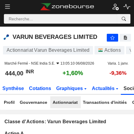
VARUN BEVERAGES LIMITED
444,00
₹
+1,60%
VARUN BEVERAGES LIMITED
Actionnariat Varun Beverages Limited
Actions
V
Marché Fermé -
NSE India S.E.
13:05:10 06/08/2026
Varia. 1 janv.
INR
+1,60%
444,00
-9,36%
Synthèse
Cotations
Graphiques
Actualités
Soci
Profil
Gouvernance
Actionnariat
Transactions d'initiés
Classe d'Actions: Varun Beverages Limited
Flottant
Action A