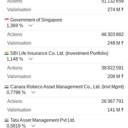
51 132 659
274 M ₹
Government of Singapore
1,369 %
46 303 882
248 M ₹
SBI Life Insurance Co. Ltd. (Investment Portfolio)
1,148 %
38 822 591
208 M ₹
Canara Robeco Asset Management Co., Ltd. (Invt Mgmt)
0,7796 %
26 367 791
141 M ₹
Tata Asset Management Pvt Ltd.
0,5819 %