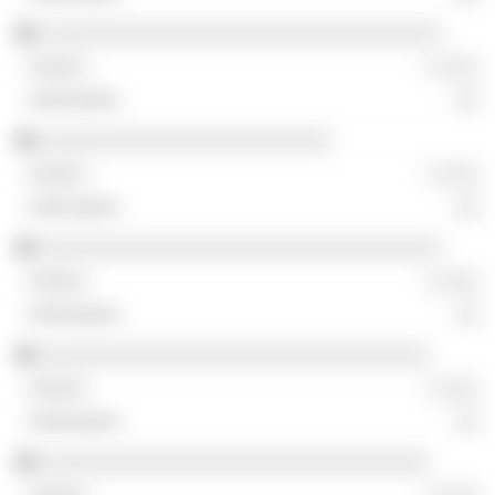
░░░░░░░░░░░░░░░░░░░░░░░░░░░░░░░░░
░ ░░░
░░
░░░░░░░░░░░░░░░░░░░░░░░░
░ ░░░
░░
░░░░░░░░░░░░░░░░░░░░░░░░░░░░░░░░░
░ ░░░
░░
░░░░░░░░░░░░░░░░░░░░░░░░░░░░░░░░
░ ░░░
░░
░░░░░░░░░░░░░░░░░░░░░░░░░░░░░░░░