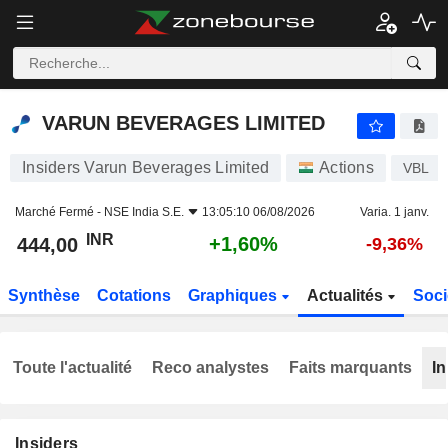
VARUN BEVERAGES LIMITED
444,00
₹
+1,60%
VARUN BEVERAGES LIMITED
Insiders Varun Beverages Limited
Actions
VBL
Marché Fermé -
NSE India S.E.
13:05:10 06/08/2026
Varia. 1 janv.
INR
+1,60%
444,00
-9,36%
Synthèse
Cotations
Graphiques
Actualités
Soci
Toute l'actualité
Reco analystes
Faits marquants
In
Insiders