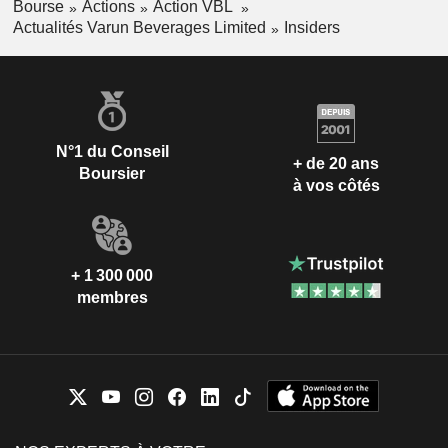
Bourse
Actions
Action VBL
Actualités Varun Beverages Limited
Insiders
N°1 du Conseil
+ de 20 ans
Boursier
à vos côtés
+ 1 300 000
membres