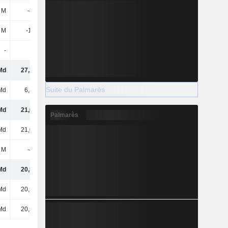
 M
-842 M
-729 M
32,2 M
 M
-1,37 M
-33,26 M
-
-
-
-
-
Md
27,39 Md
34,33 Md
40,1 Md
Suite du Palmarès
Md
6,38 Md
7,99 Md
9,48 Md
Md
21,02 Md
26,34 Md
30,62 Md
Palmarès
Md
21,02 Md
26,34 Md
30,62 Md
 M
-459 M
-397 M
-256 M
Md
20,56 Md
25,95 Md
30,36 Md
Md
20,56 Md
25,95 Md
30,36 Md
Md
20,56 Md
25,95 Md
30,36 Md