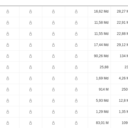
16,62 Md
28,27 
11,58 Md
22,91 
11,55 Md
22,88 
17,44 Md
29,12 
90,26 Md
134 
25,88
23
1,69 Md
4,26 
914 M
250
5,93 Md
12,8 
1,29 Md
1,35 
83,01 M
109