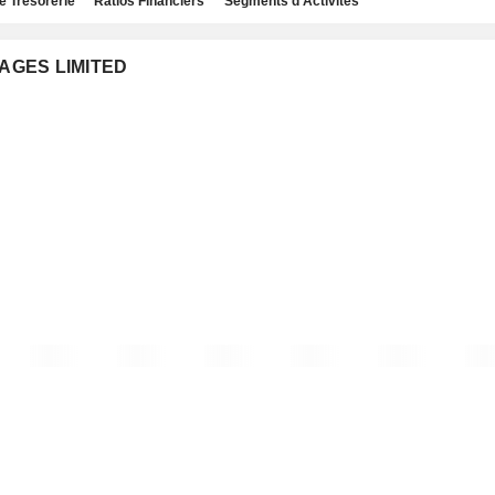
e Trésorerie
Ratios Financiers
Segments d'Activités
RAGES LIMITED