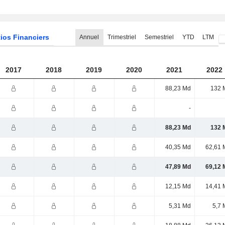
ios Financiers
Annuel
Trimestriel
Semestriel
YTD
LTM
2017
2018
2019
2020
2021
2022
88,23 Md
132 
-
88,23 Md
132 
40,35 Md
62,61 
47,89 Md
69,12 
12,15 Md
14,41 
5,31 Md
5,7 