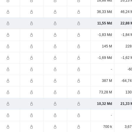
18,88 Md
26,13 
36,33 Md
46,24 
11,55 Md
22,88 
-1,83 Md
-1,84 
145 M
228
-1,69 Md
-1,62 
-
-6
387 M
-64,74
73,28 M
130
10,32 Md
21,33 
-
700 k
3,67