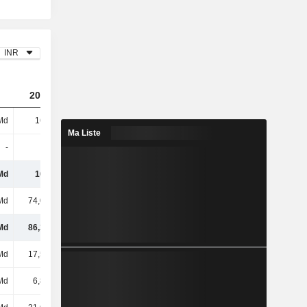
INR
2023
2024
2025
Md
160 Md
200 Md
217 Md
Ma Liste
-
-
-
-
Md
160 Md
200 Md
217 Md
Md
74,05 Md
89,05 Md
97,15 Md
Md
86,38 Md
111 Md
120 Md
Md
17,53 Md
22,99 Md
27,37 Md
Md
6,81 Md
9,47 Md
12,16 Md