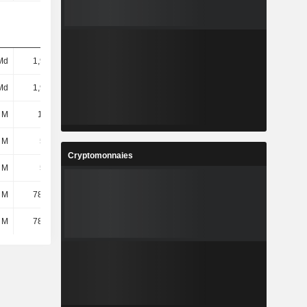
Md
1,96 Md
2,52 Md
3,55 Md
Md
1,96 Md
2,52 Md
3,55 Md
 M
1,1 Md
1,62 Md
1,81 Md
 M
503 M
1,4 Md
914 M
Cryptomonnaies
 M
596 M
212 M
896 M
 M
78,61 M
162 M
37,64 M
 M
78,61 M
162 M
37,64 M