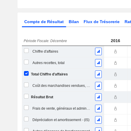
Compte de Résultat
Bilan
Flux de Trésorerie
Rat
2016
Période Fiscale: Décembre
Chiffre d'affaires
Autres recettes, total
Total Chiffre d'affaires
Coût des marchandises vendues, total
Résultat Brut
Frais de vente, généraux et administratifs, total
Dépréciation et amortissement - (IS)