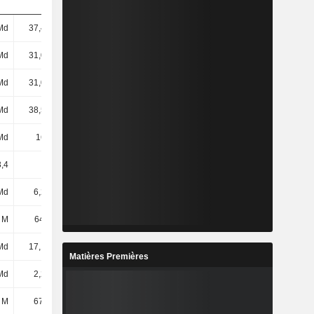
Md
37,47 Md
48,44 Md
49,3 Md
Md
31,06 Md
40,05 Md
38,67 Md
Md
31,03 Md
39,8 Md
38,33 Md
Md
38,57 Md
50,05 Md
51,11 Md
Md
164 Md
206 Md
226 Md
,4
23,27
23,27
23,63
Md
6,29 Md
7,5 Md
8,39 Md
 M
64,11 M
481 M
1,07 Md
Md
17,19 Md
21,52 Md
24,28 Md
Matières Premières
Md
2,22 Md
3,44 Md
673 M
 M
67,22 M
55,72 M
141 M