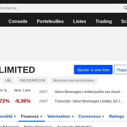
Conseils
Portefeuilles
Listes
Trading
Sc
LIMITED
Ajouter à une liste
Rapp
VBL
INE200M01039
Boissons non alcoolisées
ia. 5j.
Varia. 1 janv.
28/07
Varun Beverages Limited publie ses résultats pour le deuxième trimestre et le premier semestre clos le 30 juin 2026
,72%
-9,36%
28/07
Transcript : Varun Beverages Limited, Q2 2026 Earnings Call, Jul 28, 2026
Société
Finances
Valorisation
Consensus
Ratings