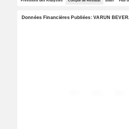
Prévisions des Analystes
Compte de Résultat
Bilan
Flux d
Données Financières Publiées: VARUN BEVE