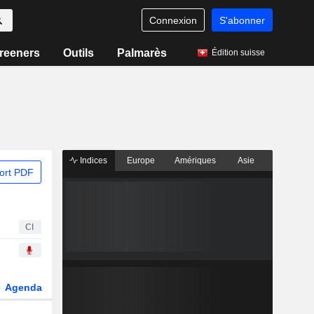
Connexion
S'abonner
reeners
Outils
Palmarès
Édition suisse
Indices
Europe
Amériques
Asie
ort PDF
CI
Agenda
Secteur
Dérivés
Fonds et ETFs