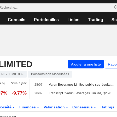
Conseils
Portefeuilles
Listes
Trading
Sc
LIMITED
Ajouter à une liste
Rapp
INE200M01039
Boissons non alcoolisées
. 5j.
Varia. 1 janv.
28/07
Varun Beverages Limited publie ses résultats pour le deuxième trimestre et le premier semestre clos le 30 juin 2026
07%
-9,77%
28/07
Transcript : Varun Beverages Limited, Q2 2026 Earnings Call, Jul 28, 2026
Société
Finances
Valorisation
Consensus
Ratings