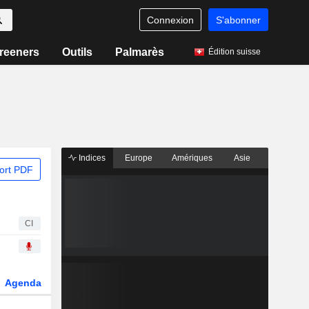
Connexion
S'abonner
reeners
Outils
Palmarès
Édition suisse
Indices
Europe
Amériques
Asie
ort PDF
CI
Agenda
Secteur
Dérivés
Fonds et ETFs