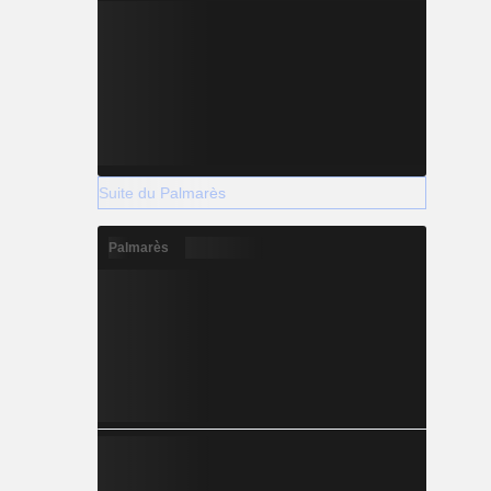
Suite du Palmarès
Palmarès