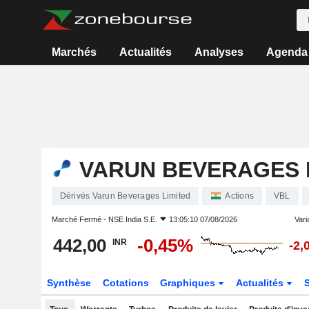
Marchés
Actualités
Analyses
Agenda
VARUN BEVERAGES 
Dérivés Varun Beverages Limited
Actions
VBL
Marché Fermé -
NSE India S.E.
13:05:10 07/08/2026
Varia
442,00
-0,45%
INR
-2,
Synthèse
Cotations
Graphiques
Actualités