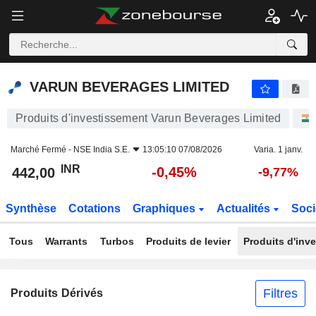
VARUN BEVERAGES LIMITED
442,00
₹
-0,45%
VARUN BEVERAGES LIMITED
Produits d'investissement Varun Beverages Limited
Marché Fermé -
NSE India S.E.
13:05:10 07/08/2026
Varia. 1 janv.
INR
-0,45%
442,00
-9,77%
Synthèse
Cotations
Graphiques
Actualités
Soci
Tous
Warrants
Turbos
Produits de levier
Produits d'inv
Filtres
Produits Dérivés