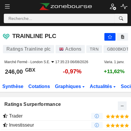
TRAINLINE PLC
246,00
p
-0,97%
TRAINLINE PLC
Ratings Trainline plc
Actions
TRN
GB00BKDTK
Marché Fermé -
London S.E.
17:35:23 06/08/2026
Varia. 1 janv.
GBX
-0,97%
246,00
+11,62%
Synthèse
Cotations
Graphiques
Actualités
Soci
Ratings Surperformance
Trader
Investisseur