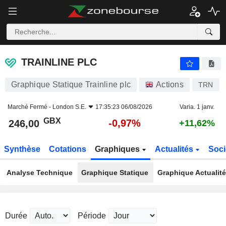
TRAINLINE PLC
246,00
p
-0,97%
TRAINLINE PLC
Graphique Statique Trainline plc
Actions
TRN
Marché Fermé -
London S.E.
17:35:23 06/08/2026
Varia. 1 janv.
GBX
-0,97%
246,00
+11,62%
Synthèse
Cotations
Graphiques
Actualités
Soci
Analyse Technique
Graphique Statique
Graphique Actualit
Durée
Période