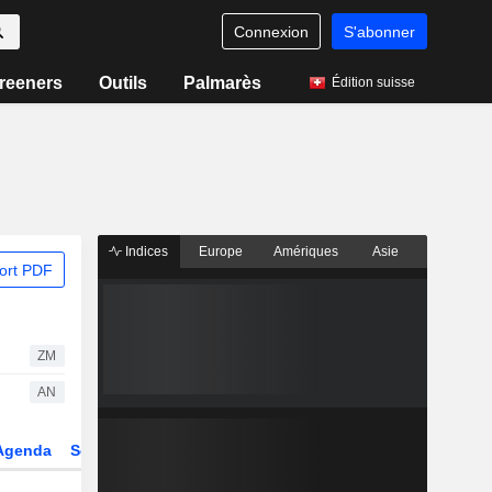
Connexion
S'abonner
reeners
Outils
Palmarès
Édition suisse
Indices
Europe
Amériques
Asie
ort PDF
ZM
AN
Agenda
Secteur
Dérivés
Fonds et ETFs