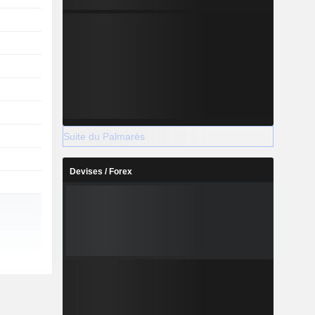
Suite du Palmarès
Devises / Forex