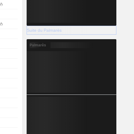
Suite du Palmarès
Palmarès