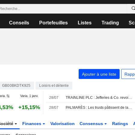
Conseils
Portefeuilles
Listes
Trading
Sc
Ajouter à une liste
Rapp
GB00BKDTK925
Loisirs et détente
aria. 5j.
Varia. 1 janv.
28/07
TRAINLINE PLC : Jefferies & Co. revoit son opinion à la hausse
4,53%
+15,15%
28/07
PALMARÈS : Les trusts pâtissent de la chute des semi-conducteurs ; Unilever et Man Group en hausse
Société
Finances
Valorisation
Consensus
Ratings