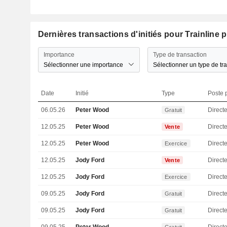
Dernières transactions d'initiés pour Trainline p
Importance
Type de transaction
Sélectionner une importance
Sélectionner un type de tr
Date
Initié
Type
Poste p
06.05.26
Peter Wood
Directe
Gratuit
12.05.25
Peter Wood
Directe
Vente
12.05.25
Peter Wood
Directe
Exercice
12.05.25
Jody Ford
Direct
Vente
12.05.25
Jody Ford
Direct
Exercice
09.05.25
Jody Ford
Direct
Gratuit
09.05.25
Jody Ford
Direct
Gratuit