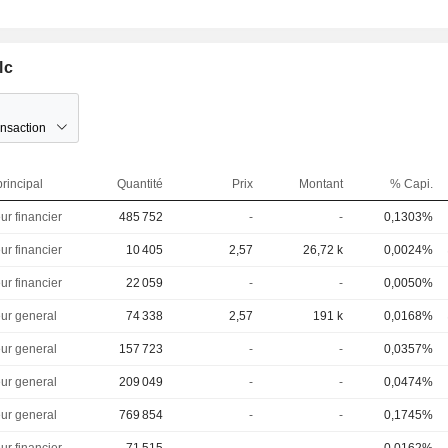
lc
ansaction
rincipal
Quantité
Prix
Montant
% Capi.
ur financier
485 752
-
-
0,1303%
ur financier
10 405
2,57
26,72 k
0,0024%
ur financier
22 059
-
-
0,0050%
eur general
74 338
2,57
191 k
0,0168%
eur general
157 723
-
-
0,0357%
eur general
209 049
-
-
0,0474%
eur general
769 854
-
-
0,1745%