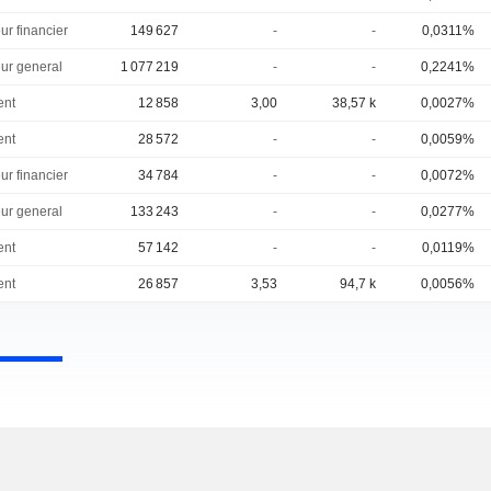
ur financier
149 627
-
-
0,0311%
eur general
1 077 219
-
-
0,2241%
ent
12 858
3,00
38,57 k
0,0027%
ent
28 572
-
-
0,0059%
ur financier
34 784
-
-
0,0072%
eur general
133 243
-
-
0,0277%
ent
57 142
-
-
0,0119%
ent
26 857
3,53
94,7 k
0,0056%