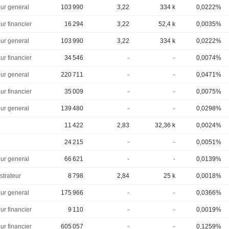
eur general
103 990
3,22
334 k
0,0222%
ur financier
16 294
3,22
52,4 k
0,0035%
eur general
103 990
3,22
334 k
0,0222%
ur financier
34 546
-
-
0,0074%
eur general
220 711
-
-
0,0471%
ur financier
35 009
-
-
0,0075%
eur general
139 480
-
-
0,0298%
11 422
2,83
32,36 k
0,0024%
24 215
-
-
0,0051%
eur general
66 621
-
-
0,0139%
strateur
8 798
2,84
25 k
0,0018%
eur general
175 966
-
-
0,0366%
ur financier
9 110
-
-
0,0019%
ur financier
605 057
-
-
0,1259%