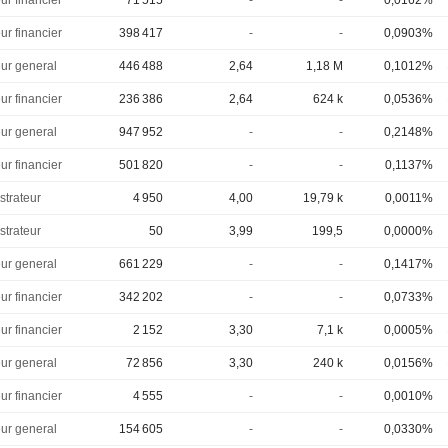
ur financier
71 515
-
-
0,0162%
ur financier
398 417
-
-
0,0903%
eur general
446 488
2,64
1,18 M
0,1012%
ur financier
236 386
2,64
624 k
0,0536%
eur general
947 952
-
-
0,2148%
ur financier
501 820
-
-
0,1137%
strateur
4 950
4,00
19,79 k
0,0011%
strateur
50
3,99
199,5
0,0000%
eur general
661 229
-
-
0,1417%
ur financier
342 202
-
-
0,0733%
ur financier
2 152
3,30
7,1 k
0,0005%
eur general
72 856
3,30
240 k
0,0156%
ur financier
4 555
-
-
0,0010%
eur general
154 605
-
-
0,0330%