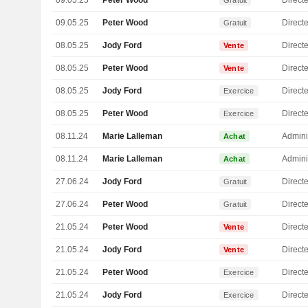
09.05.25
Peter Wood
Directe
Gratuit
09.05.25
Peter Wood
Directe
Gratuit
08.05.25
Jody Ford
Direct
Vente
08.05.25
Peter Wood
Directe
Vente
08.05.25
Jody Ford
Direct
Exercice
08.05.25
Peter Wood
Directe
Exercice
08.11.24
Marie Lalleman
Admini
Achat
08.11.24
Marie Lalleman
Admini
Achat
27.06.24
Jody Ford
Direct
Gratuit
27.06.24
Peter Wood
Directe
Gratuit
21.05.24
Peter Wood
Directe
Vente
21.05.24
Jody Ford
Direct
Vente
21.05.24
Peter Wood
Directe
Exercice
21.05.24
Jody Ford
Direct
Exercice