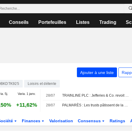
Conseils
Portefeuilles
Listes
Trading
Sc
Ajouter à une liste
Rapp
0BKDTK925
Loisirs et détente
ia. 5j.
Varia. 1 janv.
28/07
TRAINLINE PLC : Jefferies & Co. revoit son opinion à la hausse
,50%
+11,62%
28/07
PALMARÈS : Les trusts pâtissent de la chute des semi-conducteurs ; Unilever et Man Group en hausse
Société
Finances
Valorisation
Consensus
Ratings