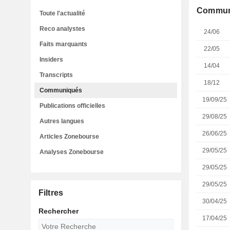
Commun
Toute l'actualité
Reco analystes
24/06
Faits marquants
22/05
Insiders
14/04
Transcripts
18/12
Communiqués
19/09/25
Publications officielles
29/08/25
Autres langues
26/06/25
Articles Zonebourse
29/05/25
Analyses Zonebourse
29/05/25
29/05/25
Filtres
30/04/25
Rechercher
17/04/25