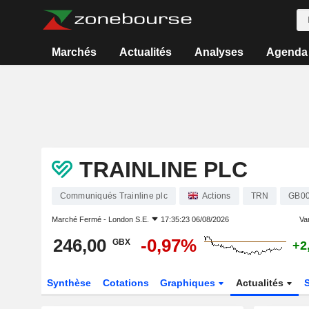
Marchés
Actualités
Analyses
Agenda
TRAINLINE PLC
Communiqués Trainline plc
Actions
TRN
GB0
Marché Fermé -
London S.E.
17:35:23 06/08/2026
Var
246,00
-0,97%
GBX
+2
Synthèse
Cotations
Graphiques
Actualités