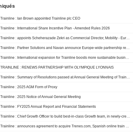
iqués
Trainline : Ian Brown appointed Trainline plc CEO
Trainline : International Share Incentive Plan - Amended Rules 2026
Trainline : appoints Scheherazade Zekri as Commercial Director, Mobility - Europe
Trainline : Partner Solutions and Navan announce Europe-wide partnership renewal following substantial growth
Trainline : International expansion for Trainline boosts more sustainable business travel options
TRAINLINE : RENEWS PARTNERSHIP WITH OLYMPIQUE LYONNAIS
Trainline : Summary of Resolutions passed at Annual General Meeting of Trainline plc
Trainline : 2025 AGM Form of Proxy
Trainline : 2025 Notice of Annual General Meeting
Trainline : FY2025 Annual Report and Financial Statements
Trainline : Chief Growth Officer to build best-in-class Growth team, in newly-created role Sakshi Anand, previously VP of Growth and President UK, is appointed as CGO
Trainline : announces agreement to acquire Trenes.com, Spanish online train and bus ticket retailer