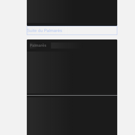
Suite du Palmarès
Palmarès