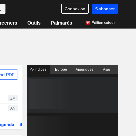
Connexion
S'abonner
reeners
Outils
Palmarès
Édition suisse
Indices
Europe
Amériques
Asie
ort PDF
ZM
AN
Agenda
Secteur
Dérivés
Fonds et ETFs