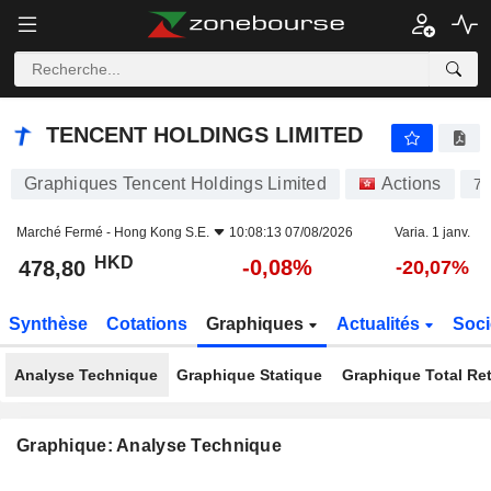
TENCENT HOLDINGS LIMITED
478,80
$
-0,08%
TENCENT HOLDINGS LIMITED
Graphiques Tencent Holdings Limited
Actions
70
Marché Fermé -
Hong Kong S.E.
10:08:13 07/08/2026
Varia. 1 janv.
HKD
-0,08%
478,80
-20,07%
Synthèse
Cotations
Graphiques
Actualités
Soci
Analyse Technique
Graphique Statique
Graphique Total Re
Graphique: Analyse Technique