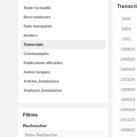
Transcri
Toute l'actualité
Reco analystes
13/05
Faits marquants
20/03
Insiders
13/11
Transcripts
13/08/25
Communiqués
14/05/25
Publications officielles
19/03/25
Autres langues
13/11/24
Articles Zonebourse
14/08/24
Analyses Zonebourse
14/05/24
20/03/24
Filtres
15/11/23
Rechercher
16/08/23