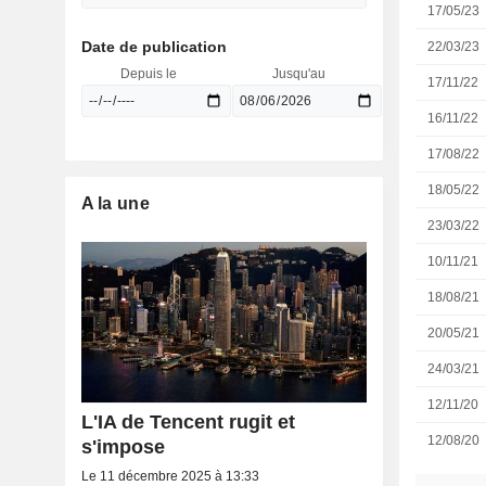
17/05/23
Date de publication
22/03/23
Depuis le
Jusqu'au
17/11/22
16/11/22
17/08/22
18/05/22
A la une
23/03/22
10/11/21
18/08/21
20/05/21
24/03/21
12/11/20
L'IA de Tencent rugit et
12/08/20
s'impose
Le 11 décembre 2025 à 13:33