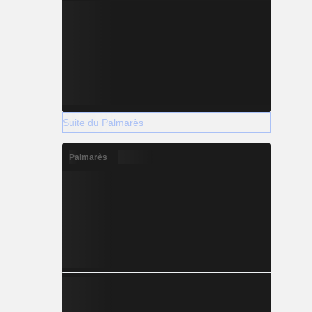
Suite du Palmarès
Palmarès