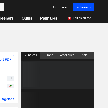
Connexion
S'abonner
reeners
Outils
Palmarès
Édition suisse
Indices
Europe
Amériques
Asie
ort PDF
CI
Agenda
Secteur
Dérivés
Fonds et ETFs