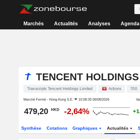
Marchés
Actualités
Analyses
Agenda
TENCENT HOLDINGS 
Transcripts Tencent Holdings Limited
Actions
700
Marché Fermé -
Hong Kong S.E.
10:08:35 06/08/2026
Var
479,20
-2,64%
HKD
+1
Synthèse
Cotations
Graphiques
Actualités