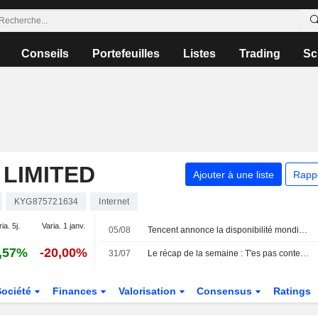
Conseils
Portefeuilles
Listes
Trading
Sc
LIMITED
Ajouter à une liste
Rapp
KYG875721634
Internet
ia. 5j.
Varia. 1 janv.
05/08
Tencent annonce la disponibilité mondiale du modèle d'IA Hy3 et son intégration dans ses produits et services cloud
,57%
-20,00%
31/07
Le récap de la semaine : T'es pas content ? +18%
Société
Finances
Valorisation
Consensus
Ratings