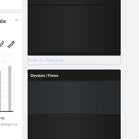
 de
Suite du Palmarès
Devises / Forex