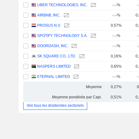
UBER TECHNOLOGIES, INC.
-.--%
-
AIRBNB, INC.
-.--%
0
PROSUS N.V.
0,57%
0
SPOTIFY TECHNOLOGY S.A.
-.--%
-
DOORDASH, INC.
-.--%
-
SK SQUARE CO., LTD.
0,16%
0
NASPERS LIMITED
0,65%
0
ETERNAL LIMITED
-.--%
-
Moyenne
0,27%
0
Moyenne pondérée par Capi.
0,51%
0
Voir tous les dividendes sectoriels