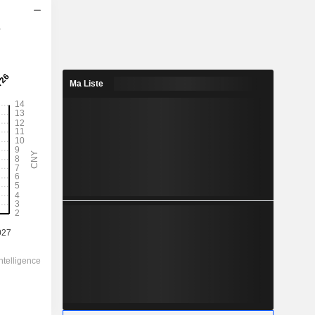
s
2028
6,47
1,57%
Ma Liste
32,24
20,1%
411,86
-
-