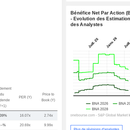
Bénéfice Net Par Action 
- Evolution des Estimatio
des Analystes
dement
du
Price to
PER (Y)
VE / CA (Y)
idende
Book (Y)
Y+1)
,39%
16.07x
2.74x
4.37x
.--%
20.69x
9.99x
6.12x
Plus de révisions d'analystes