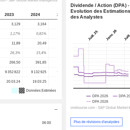
Dividende / Action (DPA) -
Evolution des Estimation
2023
2024
2025
2026
2027
des Analystes
3,129
3,164
4,649
5,284
5,742
1,17%
0,81%
0,86%
1,28%
1,39%
11,89
20,49
24,15
25,64
28,66
26,3%
15,4%
19,2%
20,6%
20%
266,50
391,85
538,28
411,86
411,86
9 352 822
9 132 925
9 032 821
8 977 496
-
20.03.24
19.03.25
18.03.26
-
-
Données Estimées
Plus de révisions d'analystes
06:00