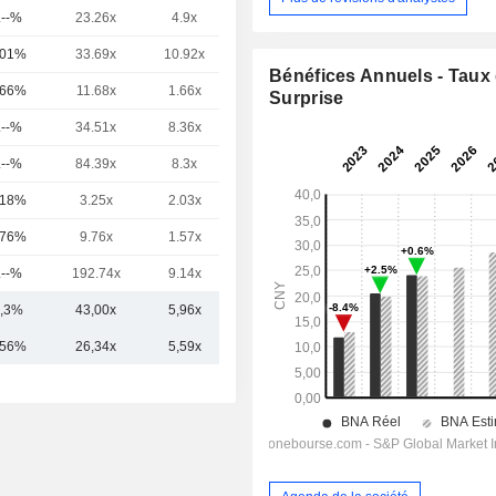
.--%
23.26x
4.9x
2.69x
,01%
33.69x
10.92x
6.67x
Bénéfices Annuels - Taux
,66%
11.68x
1.66x
8.83x
Surprise
.--%
34.51x
8.36x
4x
.--%
84.39x
8.3x
5.05x
,18%
3.25x
2.03x
63.83x
,76%
9.76x
1.57x
3.15x
.--%
192.74x
9.14x
2.87x
,3%
43,00x
5,96x
10,76x
,56%
26,34x
5,59x
8,27x