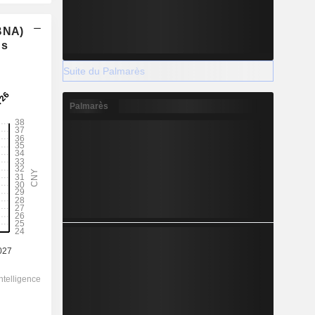
(BNA)
ns
Suite du Palmarès
Palmarès