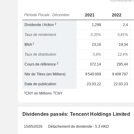
2021
2022
Période Fiscale : Décembre
2
Dividende / Action
1,298
2,4
Taux de rendement
0,35%
0,81%
2
BNA
23,16
19,34
Taux de distribution
5,6%
12,4%
2
Cours de référence
372,14
295,44
Nbr de Titres (en Milliers)
9 540 009
9 408 797
Date de publication
23.03.22
22.03.23
1
2
CNY en Millions
CNY
Dividendes passés: Tencent Holdings Limited
15/05/2026
Détachement de dividende - 5.3 HKD