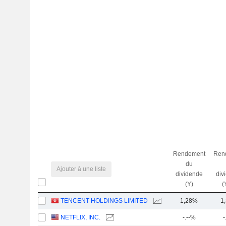
Rendement
Ren
du
Ajouter à une liste
dividende
div
(Y)
(
TENCENT HOLDINGS LIMITED
1,28%
1
NETFLIX, INC.
-.--%
-