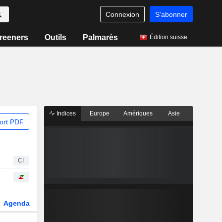
Connexion
S'abonner
reeners
Outils
Palmarès
Édition suisse
Indices
Europe
Amériques
Asie
ort PDF
CI
Agenda
Secteur
Dérivés
Fonds et ETFs