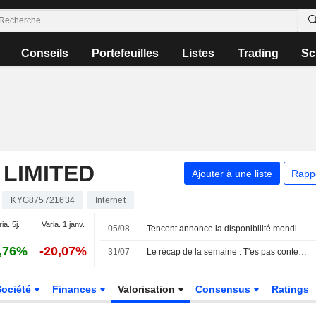
Conseils
Portefeuilles
Listes
Trading
Sc
LIMITED
Ajouter à une liste
Rapp
KYG875721634
Internet
ia. 5j.
Varia. 1 janv.
05/08
Tencent annonce la disponibilité mondiale du modèle d'IA Hy3 et son intégration dans ses produits et services cloud
,76%
-20,07%
31/07
Le récap de la semaine : T'es pas content ? +18%
Société
Finances
Valorisation
Consensus
Ratings