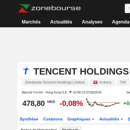
Marchés
Actualités
Analyses
Agenda
TENCENT HOLDINGS 
Dividende Tencent Holdings Limited
Actions
700
Marché Fermé -
Hong Kong S.E.
10:08:13 07/08/2026
Var
478,80
-0,08%
HKD
+0
Synthèse
Cotations
Graphiques
Actualités