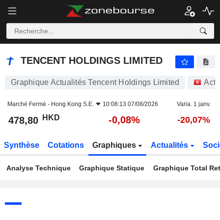
TENCENT HOLDINGS LIMITED
478,80
$
-0,08%
TENCENT HOLDINGS LIMITED
Graphique Actualités Tencent Holdings Limited
Acti
Marché Fermé -
Hong Kong S.E.
10:08:13 07/08/2026
Varia. 1 janv.
HKD
-0,08%
478,80
-20,07%
Synthèse
Cotations
Graphiques
Actualités
Soci
Analyse Technique
Graphique Statique
Graphique Total Re