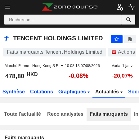
TENCENT HOLDINGS LIMITED
478,80
$
-0,08%
TENCENT HOLDINGS LIMITED
Faits marquants Tencent Holdings Limited
Actions
Marché Fermé -
Hong Kong S.E.
10:08:13 07/08/2026
Varia. 1 janv.
HKD
-0,08%
478,80
-20,07%
Synthèse
Cotations
Graphiques
Actualités
Soci
Toute l'actualité
Reco analystes
Faits marquants
In
Faits marquants