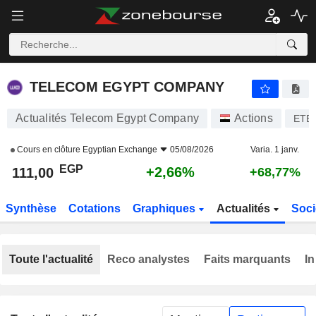
TELECOM EGYPT COMPANY
111,00
£
+2,66%
TELECOM EGYPT COMPANY
Actualités Telecom Egypt Company
Actions
ETE
Cours en clôture
Egyptian Exchange
05/08/2026
Varia. 1 janv.
EGP
+2,66%
111,00
+68,77%
Synthèse
Cotations
Graphiques
Actualités
Soci
Toute l'actualité
Reco analystes
Faits marquants
In