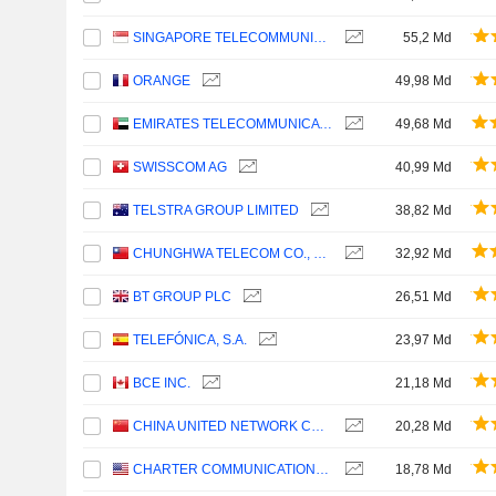
SINGAPORE TELECOMMUNICATIONS LIMITED
55,2 Md
ORANGE
49,98 Md
EMIRATES TELECOMMUNICATIONS GROUP COMPANY
49,68 Md
SWISSCOM AG
40,99 Md
TELSTRA GROUP LIMITED
38,82 Md
CHUNGHWA TELECOM CO., LTD.
32,92 Md
BT GROUP PLC
26,51 Md
TELEFÓNICA, S.A.
23,97 Md
BCE INC.
21,18 Md
CHINA UNITED NETWORK COMMUNICATIONS LIMITED
20,28 Md
CHARTER COMMUNICATIONS, INC.
18,78 Md