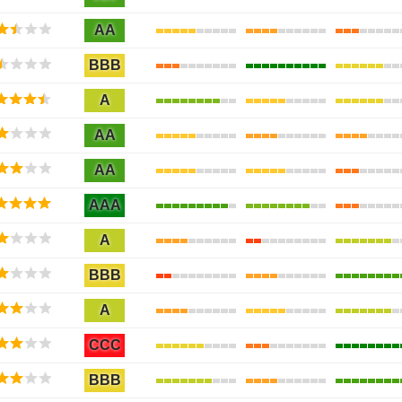
AA
BBB
A
AA
AA
AAA
A
BBB
A
CCC
BBB