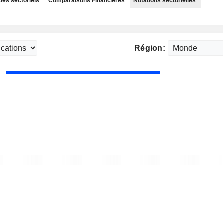
des sectoriels
Comparaisons Financières
Notations sectorielles
Région: