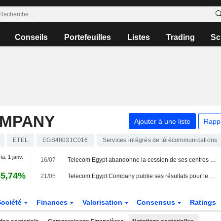
Conseils
Portefeuilles
Listes
Trading
Sc
OMPANY
Ajouter à une liste
Rapp
ETEL
EGS48031C016
Services intégrés de télécommunications
ia. 1 janv.
16/07
Telecom Egypt abandonne la cession de ses centres de données à Helios Investments
65,74%
21/05
Telecom Egypt Company publie ses résultats pour le premier trimestre clos le 31 mars 2026
Société
Finances
Valorisation
Consensus
Ratings