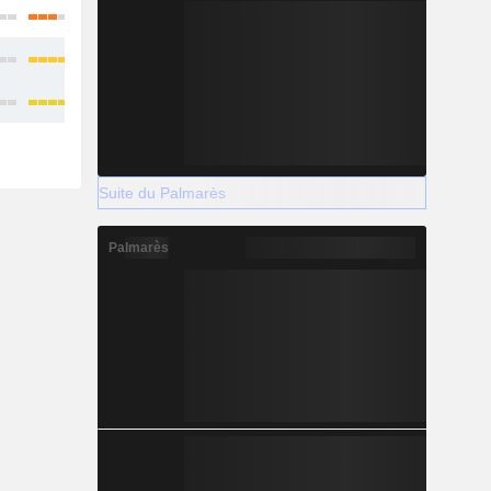
Suite du Palmarès
Palmarès