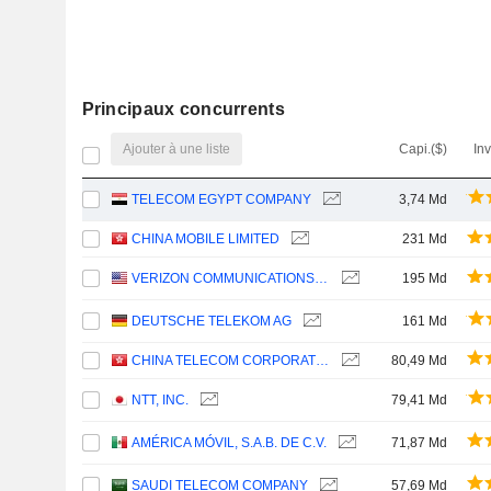
Principaux concurrents
Ajouter à une liste
Capi.($)
In
TELECOM EGYPT COMPANY
3,74 Md
CHINA MOBILE LIMITED
231 Md
VERIZON COMMUNICATIONS, INC.
195 Md
DEUTSCHE TELEKOM AG
161 Md
CHINA TELECOM CORPORATION LIMITED
80,49 Md
NTT, INC.
79,41 Md
AMÉRICA MÓVIL, S.A.B. DE C.V.
71,87 Md
SAUDI TELECOM COMPANY
57,69 Md