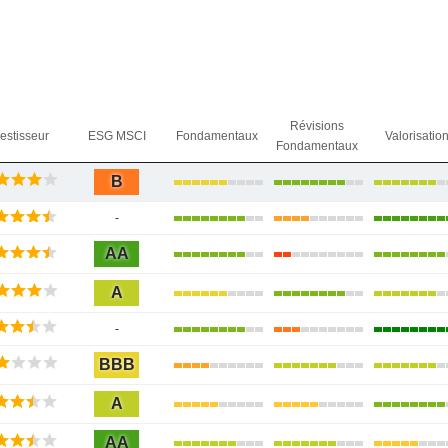
Révisions
vestisseur
ESG MSCI
Fondamentaux
Valorisatio
Fondamentaux
B
-
AA
A
-
BBB
A
AA