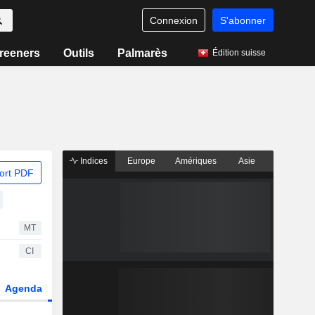
Connexion
S'abonner
reeners
Outils
Palmarès
Édition suisse
Indices
Europe
Amériques
Asie
ort PDF
MT
CI
Agenda
Secteur
Fonds et ETFs