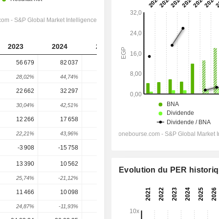
2023
2024
2025
2026
2027
56 679
82 037
107 030
118 929
129 799
28,02%
44,74%
30,47%
11,12%
9,14%
22 662
32 297
47 495
51 920
56 267
30,04%
42,51%
47,06%
9,32%
8,37%
12 266
17 658
28 042
33 388
34 905
22,21%
43,96%
58,81%
19,06%
4,54%
-3 908
-15 758
-13 753
-18 131
-14 869
13 390
10 562
30 911
33 981
41 870
Evolution du PER histori
25,74%
-21,12%
192,65%
9,93%
23,22%
11 466
10 098
22 555
24 595
30 776
24,87%
-11,93%
123,35%
9,04%
25,13%