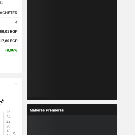
at
ACHETER
%
13,25%
4
%
29,6%
09,01
EGP
117,80
EGP
x
-
+8,06%
x
-
%
24,23%
%
54,51%
%
273,93%
Matières Premières
-
-