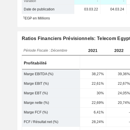
Variation
-
-
Date de publication
03.03.22
04.03.24
1
EGP en Millions
Ratios Financiers Prévisionnels: Telecom Egy
2021
2022
Période Fiscale : Décembre
Profitabilité
Marge EBITDA (%)
38,27%
39,36%
Marge EBIT (%)
22,61%
22,67%
Marge EBT (%)
30%
24,05%
Marge nette (%)
22,69%
20,74%
Marge FCF (%)
6,41%
-
FCF / Résultat net (%)
28,24%
-