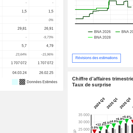
-
-
-
-
1,5
1,5
-
1,75
2,53
-
0%
-
-
44,76
29,81
26,91
37,31
45,18
57,
-
-9,73%
38,64%
21,09%
26,83
5,7
4,79
11,93
13,29
18,1
23,64%
-15,96%
149,06%
11,37%
36,35
Révisions des estimations
1 707 072
1 707 072
1 707 072
1 707 072
1 707 07
04.03.24
26.02.25
26.02.26
-
Chiffre d'affaires trimestrie
Données Estimées
Taux de surprise