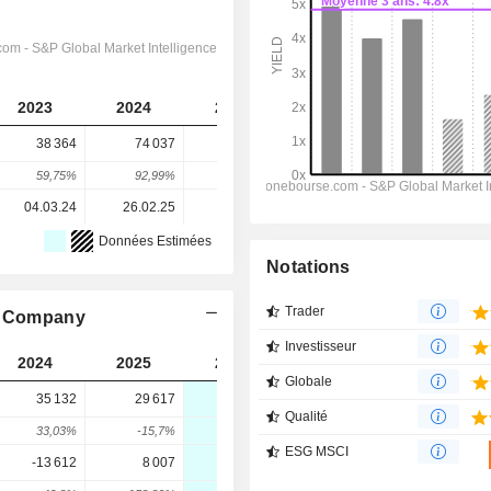
2023
2024
2025
2026
2027
38 364
74 037
73 967
64 678
66 439
59,75%
92,99%
-0,09%
-12,56%
2,72%
04.03.24
26.02.25
26.02.26
-
-
Données Estimées
Notations
Trader
pt Company
Investisseur
2024
2025
2026
2027
2028
Globale
35 132
29 617
30 886
31 510
33 843
Qualité
33,03%
-15,7%
4,28%
2,02%
7,41%
ESG MSCI
-13 612
8 007
2 712
6 646
12 354