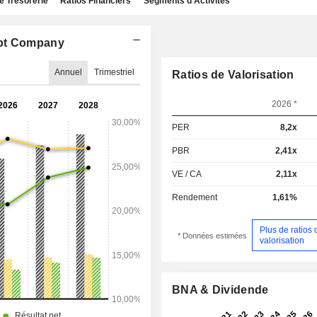
e Trésorerie
Ratios Financiers
Segments d'Activités
ypt Company
Annuel
Trimestriel
Ratios de Valorisation
2026 *
PER
8,2x
PBR
2,41x
VE / CA
2,11x
Rendement
1,61%
Plus de ratios 
* Données estimées
valorisation
BNA & Dividende