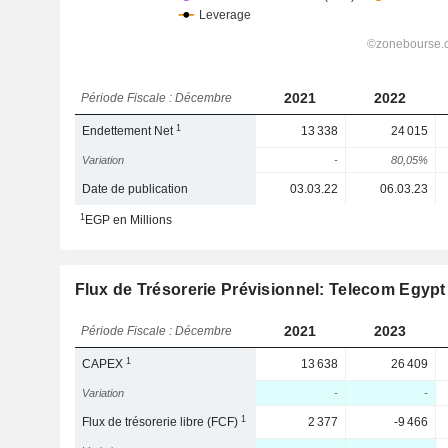
2021
2022
Période Fiscale : Décembre
1
Endettement Net
13 338
24 015
Variation
-
80,05%
Date de publication
03.03.22
06.03.23
1
EGP en Millions
Flux de Trésorerie Prévisionnel: Telecom Egy
2021
2023
Période Fiscale : Décembre
1
CAPEX
13 638
26 409
Variation
-
-
1
Flux de trésorerie libre (FCF)
2 377
-9 466