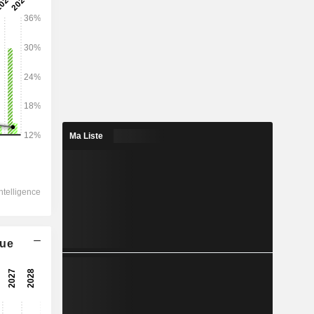
2028
139 655
7,59%
62 084
Ma Liste
10,34%
37 742
8,13%
-12 673
48 840
que
16,65%
34 655
12,6%