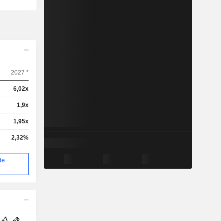
2027 *
6,02x
1,9x
1,95x
2,32%
de