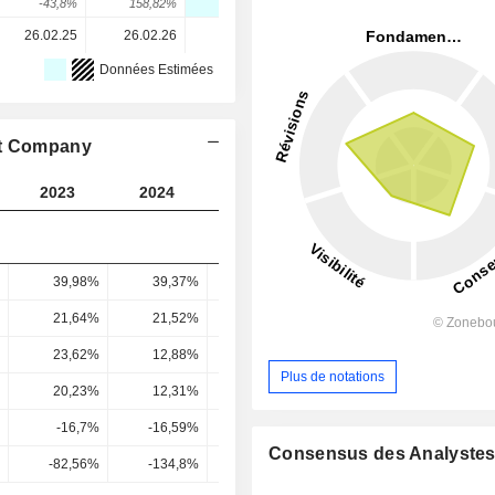
-43,8%
158,82%
-66,13%
145,04%
85,91%
26.02.25
26.02.26
-
-
-
Données Estimées
pt Company
2023
2024
2025
2026
2027
39,98%
39,37%
44,38%
43,66%
43,35
21,64%
21,52%
26,2%
28,07%
26,89
23,62%
12,88%
28,88%
28,57%
32,26
Plus de notations
20,23%
12,31%
21,07%
20,68%
23,71
-16,7%
-16,59%
7,48%
2,28%
5,12
Consensus des Analyste
-82,56%
-134,8%
35,5%
11,03%
21,59