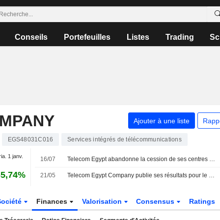
Conseils
Portefeuilles
Listes
Trading
Sc
OMPANY
Ajouter à une liste
Rapp
EGS48031C016
Services intégrés de télécommunications
ia. 1 janv.
16/07
Telecom Egypt abandonne la cession de ses centres de données à Helios Investments
65,74%
21/05
Telecom Egypt Company publie ses résultats pour le premier trimestre clos le 31 mars 2026
Société
Finances
Valorisation
Consensus
Ratings