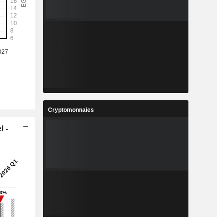
-
-
3
3,2
%
26,32%
3
69,58
%
21,43%
2
23,56
%
30,06%
2
1 707 072
Cryptomonnaies
-
-
l -