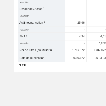
Variation
-
-
1
Dividende / Action
1
-
Variation
-
-
1
Actif net par Action
25,96
-
Variation
-
-
1
BNA
4,34
4,61
Variation
-
6,22%
Nbr de Titres (en Milliers)
1 707 072
1 707 072
Date de publication
03.03.22
06.03.23
1
EGP