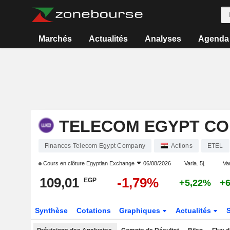
Marchés
Actualités
Analyses
Agenda
TELECOM EGYPT C
Finances Telecom Egypt Company
Actions
ETEL
Cours en clôture
Egyptian Exchange
06/08/2026
Varia. 5j.
Var
109,01
-1,79%
EGP
+5,22%
+
Synthèse
Cotations
Graphiques
Actualités