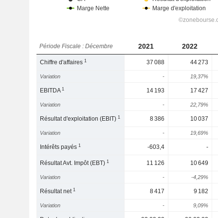
2021
2022
Période Fiscale : Décembre
1
Chiffre d'affaires
37 088
44 273
Variation
-
19,37%
1
EBITDA
14 193
17 427
Variation
-
22,79%
1
Résultat d'exploitation (EBIT)
8 386
10 037
Variation
-
19,69%
1
Intérêts payés
-603,4
-
1
Résultat Avt. Impôt (EBT)
11 126
10 649
Variation
-
-4,29%
1
Résultat net
8 417
9 182
Variation
-
9,09%