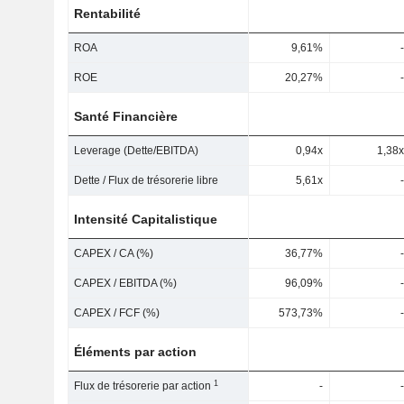
Rentabilité
ROA
9,61%
-
ROE
20,27%
-
Santé Financière
Leverage (Dette/EBITDA)
0,94x
1,38x
Dette / Flux de trésorerie libre
5,61x
-
Intensité Capitalistique
CAPEX / CA (%)
36,77%
-
CAPEX / EBITDA (%)
96,09%
-
CAPEX / FCF (%)
573,73%
-
Éléments par action
1
Flux de trésorerie par action
-
-