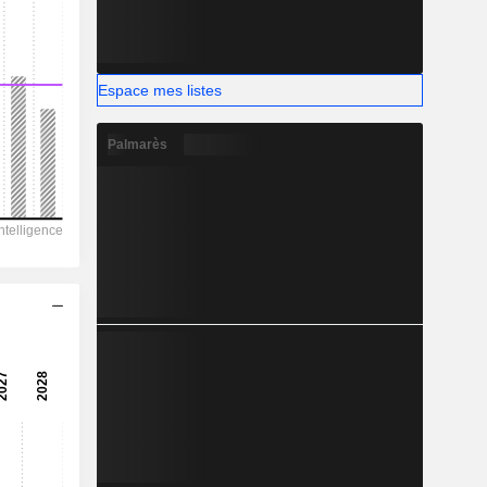
-
Espace mes listes
Palmarès