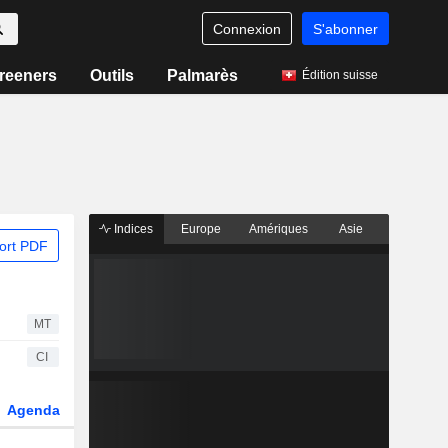
Connexion
S'abonner
reeners
Outils
Palmarès
Édition suisse
Indices
Europe
Amériques
Asie
ort PDF
MT
CI
Agenda
Secteur
Fonds et ETFs