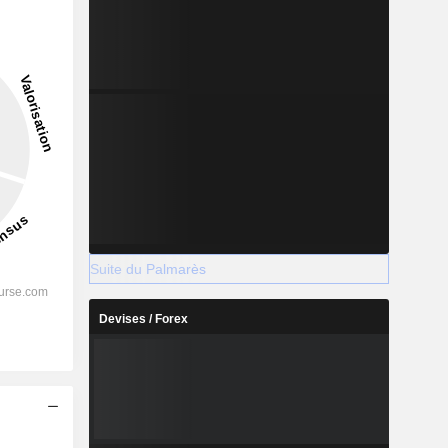
2028
%
44,46%
Suite du Palmarès
%
27,02%
Devises / Forex
%
34,97%
%
24,81%
%
8,85%
s
%
35,65%