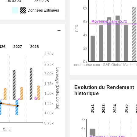
04.03.24
26.02.25
26.02.26
-
-
Données Estimées
Evolution du Rendement
historique