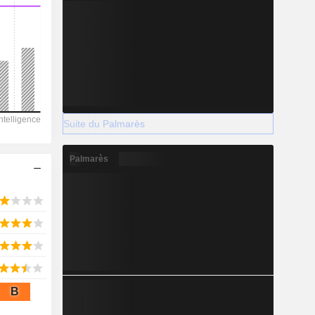
2028
-
-
Suite du Palmarès
-
Palmarès
B