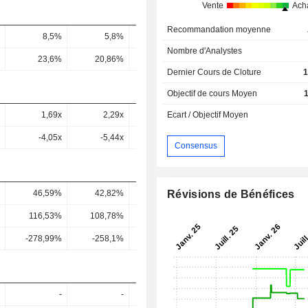
Vente
Ach
Recommandation moyenne
8,5%
5,8%
10,64%
11,7%
11,9
Nombre d'Analystes
23,6%
20,86%
41,15%
36,4%
32,17
Dernier Cours de Cloture
1
Objectif de cours Moyen
1,69x
2,29x
1,56x
1,25x
1,18
Ecart / Objectif Moyen
-4,05x
-5,44x
9,24x
23,85x
10
Consensus
Révisions de Bénéfices
46,59%
42,82%
27,67%
25,97%
24,28
116,53%
108,78%
62,36%
59,49%
56
-278,99%
-258,1%
369,9%
1 138,85%
474,15
-
-
-
-