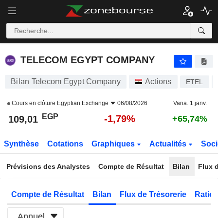
TELECOM EGYPT COMPANY
109,01
£
-1,79%
TELECOM EGYPT COMPANY
Bilan Telecom Egypt Company
Actions
ETEL
Cours en clôture
Egyptian Exchange
06/08/2026
Varia. 1 janv.
EGP
-1,79%
109,01
+65,74%
Synthèse
Cotations
Graphiques
Actualités
Soci
Prévisions des Analystes
Compte de Résultat
Bilan
Flux d
Compte de Résultat
Bilan
Flux de Trésorerie
Ratios
Annuel