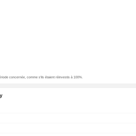
ériode concernée, comme s'ils étaient réinvestis à 100%.
y