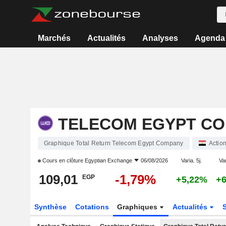
Marchés
Actualités
Analyses
Agenda
TELECOM EGYPT C
Graphique Total Return Telecom Egypt Company
Actio
Cours en clôture
Egyptian Exchange
06/08/2026
Varia. 5j.
Var
109,01
-1,79%
EGP
+5,22%
+
Synthèse
Cotations
Graphiques
Actualités