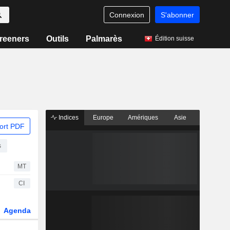
Connexion
S'abonner
reeners
Outils
Palmarès
Édition suisse
Indices
Europe
Amériques
Asie
ort PDF
s
MT
CI
Agenda
Secteur
Fonds et ETFs