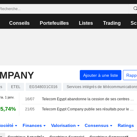
Conseils
Portefeuilles
Listes
Trading
Sc
OMPANY
Ajouter à une liste
Rapp
ns
ETEL
EGS48031C016
Services intégrés de télécommunication
ia. 1 janv.
16/07
Telecom Egypt abandonne la cession de ses centres de données à Helios Investments
65,74%
21/05
Telecom Egypt Company publie ses résultats pour le premier trimestre clos le 31 mars 2026
Société
Finances
Valorisation
Consensus
Ratings