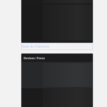
Suite du Palmarès
Devises / Forex