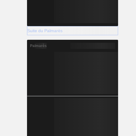
Suite du Palmarès
Palmarès