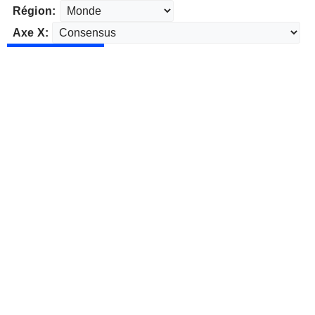
Région:
Axe X: