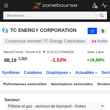
TC ENERGY CORPORATION
88,19
$
-1,53%
TC ENERGY CORPORATION
Consensus sectoriel TC Energy Corporation
Action
Marché Fermé -
Toronto S.E.
22:22:12 07/08/2026
Varia. 1 janv.
CAD
-1,53%
88,19
+16,68%
Synthèse
Cotations
Graphiques
Actualités
Soci
Performances sectorielles
Valorisations sectorielles
Dividen
Secteur: