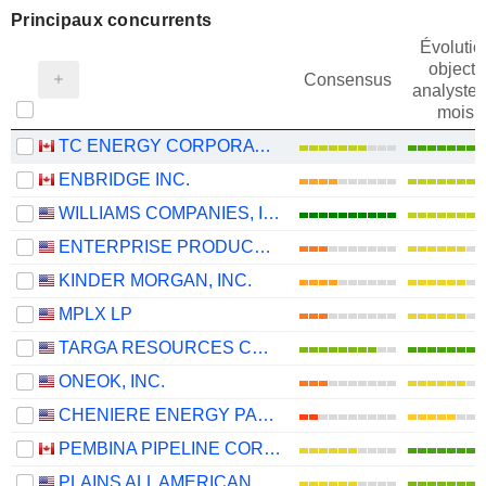
Principaux concurrents
Évolutio
objectif
Consensus
analystes
mois
TC ENERGY CORPORATION
ENBRIDGE INC.
WILLIAMS COMPANIES, INC.
ENTERPRISE PRODUCTS PARTNERS L.P.
KINDER MORGAN, INC.
MPLX LP
TARGA RESOURCES CORP.
ONEOK, INC.
CHENIERE ENERGY PARTNERS, L.P.
PEMBINA PIPELINE CORPORATION
PLAINS ALL AMERICAN PIPELINE, L.P.