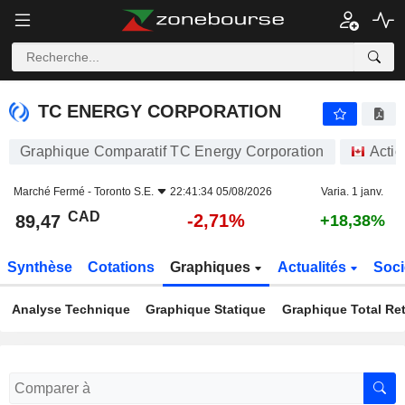
TC ENERGY CORPORATION
89,47
$
-2,71%
TC ENERGY CORPORATION
Graphique Comparatif TC Energy Corporation
Actio
Marché Fermé -
Toronto S.E.
22:41:34 05/08/2026
Varia. 1 janv.
CAD
-2,71%
89,47
+18,38%
Synthèse
Cotations
Graphiques
Actualités
Soci
Analyse Technique
Graphique Statique
Graphique Total Re