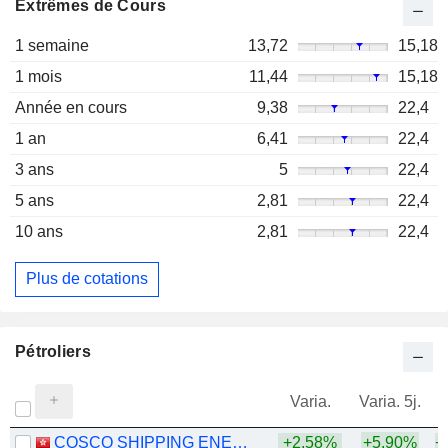
Extrêmes de Cours
1 semaine
13,72
15,18
1 mois
11,44
15,18
Année en cours
9,38
22,4
1 an
6,41
22,4
3 ans
5
22,4
5 ans
2,81
22,4
10 ans
2,81
22,4
Plus de cotations
Pétroliers
Varia.
Varia. 5j.
COSCO SHIPPING ENERGY TRANSPORTATION CO., LTD.
+2,58%
+5,90%
+