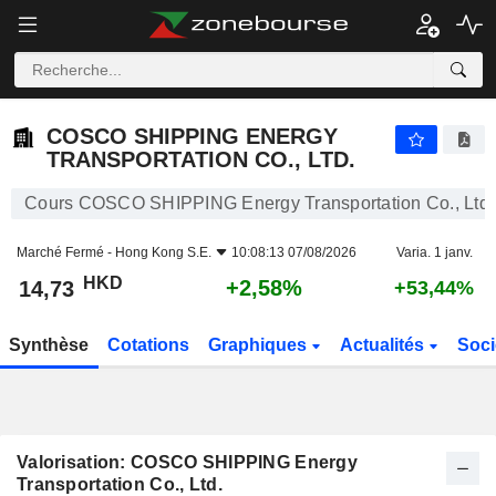
COSCO SHIPPING ENERGY TRANSPORTATION CO., LTD.
14,73
$
+2,58%
COSCO SHIPPING ENERGY
TRANSPORTATION CO., LTD.
Cours COSCO SHIPPING Energy Transportation Co., Ltd.
Marché Fermé -
Hong Kong S.E.
10:08:13 07/08/2026
Varia. 1 janv.
HKD
+2,58%
14,73
+53,44%
Synthèse
Cotations
Graphiques
Actualités
Soci
Valorisation: COSCO SHIPPING Energy
Transportation Co., Ltd.