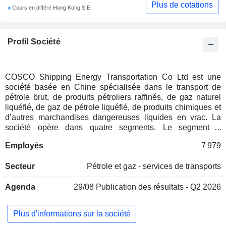
Plus de cotations
Cours en différé Hong Kong S.E.
Profil Société
COSCO Shipping Energy Transportation Co Ltd est une
société basée en Chine spécialisée dans le transport de
pétrole brut, de produits pétroliers raffinés, de gaz naturel
liquéfié, de gaz de pétrole liquéfié, de produits chimiques et
d’autres marchandises dangereuses liquides en vrac. La
société opère dans quatre segments. Le segment «
Transport de produits pétroliers » propose à ses clients des
Employés
7 979
solutions logistiques complètes, telles que l’importation de
marchandises dans le cadre du commerce extérieur, le
Secteur
Pétrole et gaz - services de transports
transbordement dans le cadre du commerce intérieur, le
transbordement et l’exportation de produits pétroliers
Agenda
29/08
Publication des résultats - Q2 2026
raffinés, ainsi que le transport de produits chimiques en aval.
Le segment Transport maritime de gaz naturel liquéfié (GNL)
est spécialisé dans le transport et la location de navires de
Plus d'informations sur la société
GNL. Le segment Transport de gaz de pétrole liquéfié (GPL)