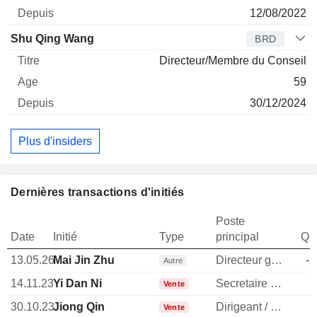
12/08/2022
Shu Qing Wang
BRD
Directeur/Membre du Conseil
59
30/12/2024
Plus d'insiders
Dernières transactions d'initiés
Poste
Date
Initié
Type
principal
Qua
13.05.26
Mai Jin Zhu
Directeur general
-2
Autre
14.11.23
Yi Dan Ni
Secretaire general
Vente
30.10.23
Jiong Qin
Dirigeant / cadre principal
Vente