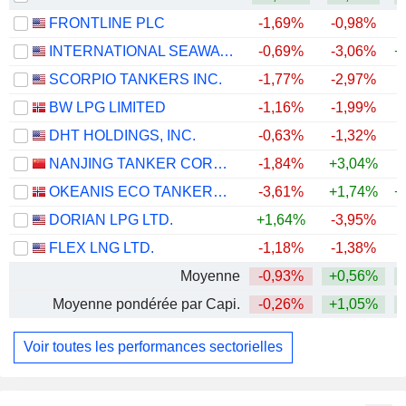
FRONTLINE PLC
-1,69%
-0,98%
+
INTERNATIONAL SEAWAYS, INC.
-0,69%
-3,06%
+
SCORPIO TANKERS INC.
-1,77%
-2,97%
+
BW LPG LIMITED
-1,16%
-1,99%
+
DHT HOLDINGS, INC.
-0,63%
-1,32%
+
NANJING TANKER CORPORATION
-1,84%
+3,04%
+
OKEANIS ECO TANKERS CORP.
-3,61%
+1,74%
+
DORIAN LPG LTD.
+1,64%
-3,95%
+
FLEX LNG LTD.
-1,18%
-1,38%
+
Moyenne
-0,93%
+0,56%
+
Moyenne pondérée par Capi.
-0,26%
+1,05%
+
Voir toutes les performances sectorielles