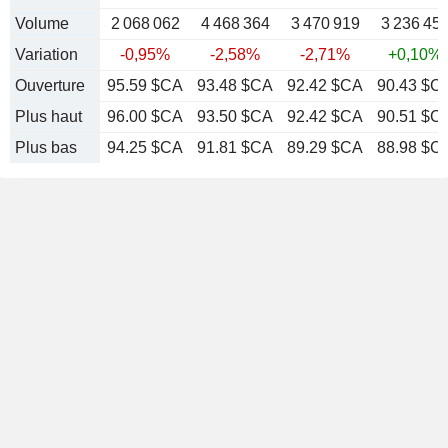
Volume
2 068 062
4 468 364
3 470 919
3 236 45
Variation
-0,95%
-2,58%
-2,71%
+0,10%
Ouverture
95.59 $CA
93.48 $CA
92.42 $CA
90.43 $C
Plus haut
96.00 $CA
93.50 $CA
92.42 $CA
90.51 $C
Plus bas
94.25 $CA
91.81 $CA
89.29 $CA
88.98 $C