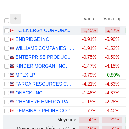
Varia.
Varia. 5j.
TC ENERGY CORPORATION
-1,45%
-6,47%
+
ENBRIDGE INC.
-0,91%
-5,90%
+
WILLIAMS COMPANIES, INC.
-1,91%
-1,52%
+
ENTERPRISE PRODUCTS PARTNERS L.P.
-0,75%
-0,50%
+
KINDER MORGAN, INC.
-1,47%
-4,15%
+
MPLX LP
-0,79%
+0,80%
+
TARGA RESOURCES CORP.
-4,21%
-4,63%
+
ONEOK, INC.
-1,48%
-4,37%
+
CHENIERE ENERGY PARTNERS, L.P.
-1,15%
-2,28%
+
PEMBINA PIPELINE CORPORATION
-1,77%
-3,40%
+
Moyenne
-1,56%
-1,25%
+
Moyenne pondérée par Capi.
-1,48%
-1,55%
+