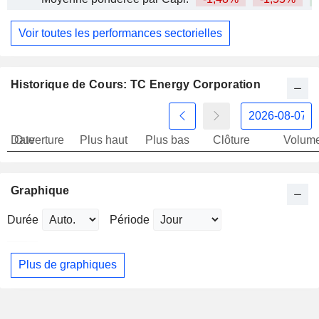
Voir toutes les performances sectorielles
Historique de Cours: TC Energy Corporation
Date
Ouverture
Plus haut
Plus bas
Clôture
Volum
Graphique
Durée
Période
Plus de graphiques