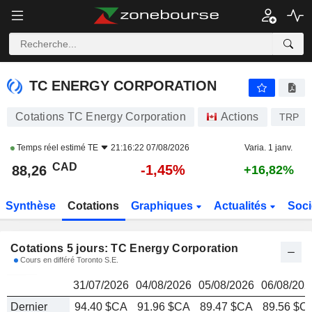
TC ENERGY CORPORATION
88,26
$
TC ENERGY CORPORATION
Cotations TC Energy Corporation
Actions
TRP
Temps réel estimé
TE
21:16:22 07/08/2026
Varia. 1 janv.
CAD
-1,45%
88,26
+16,82%
Synthèse
Cotations
Graphiques
Actualités
Soci
Cotations 5 jours: TC Energy Corporation
Cours en différé Toronto S.E.
31/07/2026
04/08/2026
05/08/2026
06/08/202
Dernier
94.40 $CA
91.96 $CA
89.47 $CA
89.56 $C