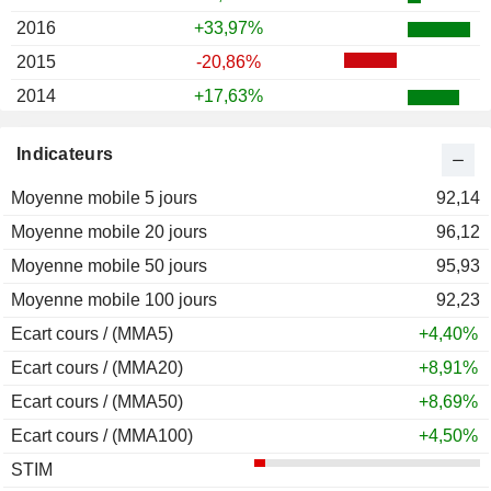
2016
+33,97%
2015
-20,86%
2014
+17,63%
2013
+3,23%
Indicateurs
2012
+5,59%
Moyenne mobile 5 jours
2011
+17,22%
92,14
Moyenne mobile 20 jours
2010
+4,97%
96,12
Moyenne mobile 50 jours
2009
+9,10%
95,93
Moyenne mobile 100 jours
2008
-18,18%
92,23
Ecart cours / (MMA5)
2007
-0,17%
+4,40%
Ecart cours / (MMA20)
2006
+10,80%
+8,91%
Ecart cours / (MMA50)
2005
+22,99%
+8,69%
Ecart cours / (MMA100)
2004
+6,89%
+4,50%
STIM
2003
+21,64%