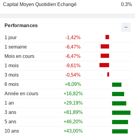
Capital Moyen Quotidien Echangé
0.3%
1987
-6,67%
1986
-21,97%
Performances
1985
-24,78%
1 jour
-1,42%
1 semaine
-6,47%
Mois en cours
-6,47%
1 mois
-9,61%
3 mois
-0,54%
6 mois
+8,09%
Année en cours
+16,82%
1 an
+29,19%
3 ans
+81,89%
5 ans
+46,20%
10 ans
+43,00%