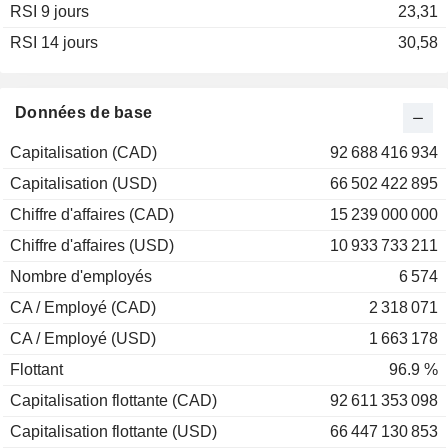
RSI 9 jours
2002
+15,35%
23,31
RSI 14 jours
2001
+15,52%
30,58
2000
+37,60%
1999
-44,32%
Données de base
1998
-29,62%
Capitalisation (CAD)
92 688 416 934
1997
+32,92%
Capitalisation (USD)
66 502 422 895
1996
+27,15%
Chiffre d'affaires (CAD)
15 239 000 000
1995
+10,22%
Chiffre d'affaires (USD)
10 933 733 211
1994
-14,91%
Nombre d'employés
6 574
1993
+14,18%
CA / Employé (CAD)
2 318 071
1992
+0,71%
CA / Employé (USD)
1 663 178
1991
+2,94%
Flottant
96.9 %
1990
0,00%
Capitalisation flottante (CAD)
92 611 353 098
1989
+13,33%
Capitalisation flottante (USD)
66 447 130 853
1988
-4,76%