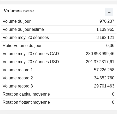
Volumes
marchés
Volume du jour
970 237
Volume du jour estimé
1 139 965
Volume moy. 20 séances
3 182 121
Ratio Volume du jour
0,36
Volume moy. 20 séances CAD
280 853 999,46
Volume moy. 20 séances USD
201 372 317,61
Volume record 1
57 226 258
Volume record 2
34 352 760
Volume record 3
29 701 463
Rotation capital moyenne
0
Rotation flottant moyenne
0